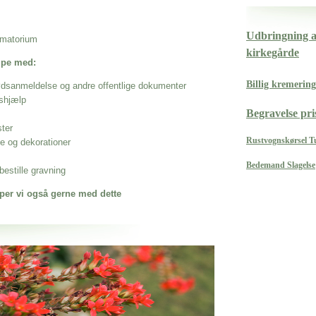
Udbringning af
rematorium
kirkegårde
ælpe med:
Billig kremerin
ødsanmeldelse og andre offentlige dokumenter
shjælp
Begravelse pr
ster
Rustvognskørsel T
se og dekorationer
Bedemand Slagelse
estille gravning
per vi også gerne med dette
 når det gælder