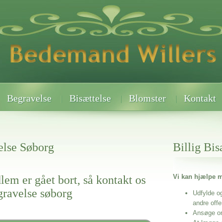
Begravelse
Bisættelse
Blomster
Kontakt
lse Søborg
Billig Bis
Vi kan hjælpe m
lem er gået bort, så kontakt os
gravelse søborg
Udfylde o
andre off
Ansøge o