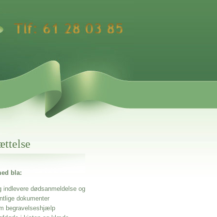
ættelse
ed bla:
g indlevere dødsanmeldelse og
entlige dokumenter
m begravelseshjælp