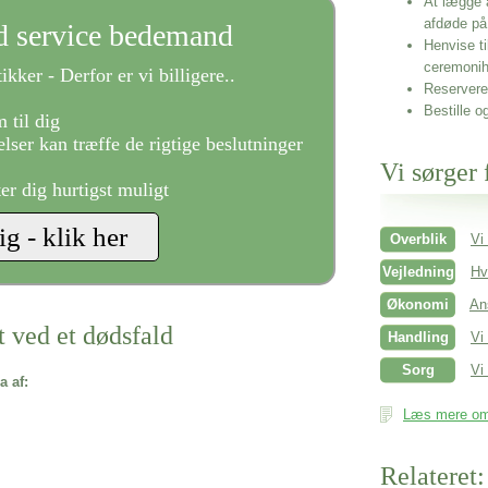
At lægge 
afdøde på
ld service bedemand
Henvise ti
ceremonih
ikker - Derfor er vi billigere..
Reservere 
Bestille o
 til dig
lser kan træffe de rigtige beslutninger
Vi sørger 
ter dig hurtigst muligt
Overblik
Vi
Vejledning
Hv
Økonomi
An
t ved et dødsfald
Handling
Vi
Sorg
Vi 
a af:
Læs mere om 
Relateret: