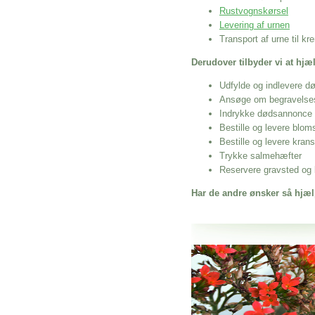
Rustvognskørsel
Levering af urnen
Transport af urne til k
Derudover tilbyder vi at hj
Udfylde og indlevere d
Ansøge om begravelse
Indrykke dødsannonce
Bestille og levere blom
Bestille og levere kran
Trykke salmehæfter
Reservere gravsted og b
Har de andre ønsker så hjæl
Her hos os får du altid en god afslutning
Muslimsk Begravelse Søborg
vi hjælper i alle faser af begravelsel