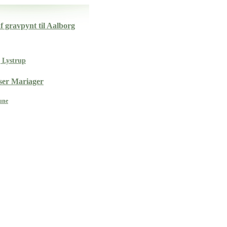
 gravpynt til Aalborg
g Lystrup
iser Mariager
une