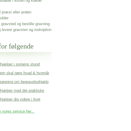
afdøde i kisten og klæde
l præst eller anden
older
gravsted og bestille gravning
g levere gravsten og inskription
for følgende
 hjælper i sorgens stund
em skal gøre hvad & hvornår
søgning om begravelsehjælp
 hjælper med det praktiske
hjælper dig videre i livet
vores service her...