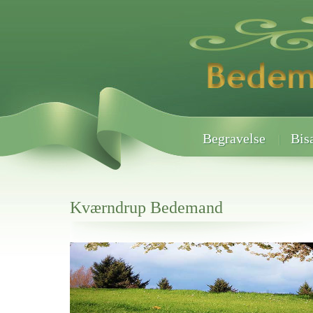
Begravelse
Bis
Kværndrup Bedemand
Her hos os får du altid en god afslutning når det gælder
Kværndrup Bedemand
vi hjælper i alle faser af begravelsel