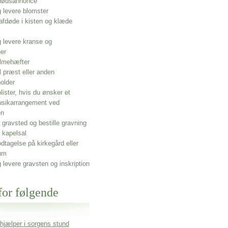
 dødsannonce
g levere blomster
afdøde i kisten og klæde
g levere kranse og
ner
lmehæfter
l præst eller anden
older
olister, hvis du ønsker et
usikarrangement ved
en
gravsted og bestille gravning
 kapelsal
dtagelse på kirkegård eller
um
g levere gravsten og inskription
for følgende
 hjælper i sorgens stund