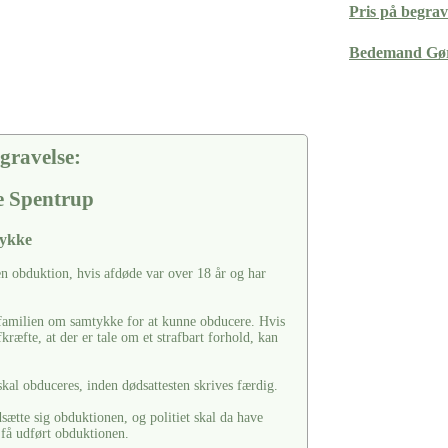
Pris på begrav
Bedemand Gør
gravelse:
e Spentrup
tykke
en obduktion, hvis afdøde var over 18 år og har
e familien om samtykke for at kunne obducere. Hvis
fkræfte, at der er tale om et strafbart forhold, kan
skal obduceres, inden dødsattesten skrives færdig.
tte sig obduktionen, og politiet skal da have
 få udført obduktionen.