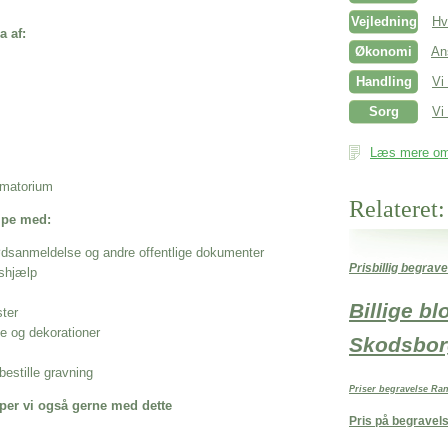
Vejledning
Hv
a af:
Økonomi
An
Handling
Vi
Sorg
Vi 
Læs mere om 
rematorium
Relateret:
ælpe med:
ødsanmeldelse og andre offentlige dokumenter
Prisbillig begrav
shjælp
Billige b
ster
se og dekorationer
Skodsbor
estille gravning
Priser begravelse Ra
per vi også gerne med dette
Pris på begravel