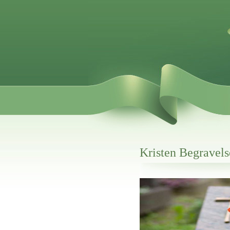
Kristen Begravels
Her hos os får du altid en god afslutning
Kristen Begravelse Spentrup
vi hjælper i alle faser af begravelsel