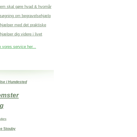
em skal gøre hvad & hvornår
søgning om begravelsehjælp
 hjælper med det praktiske
hjælper dig videre i livet
vores service her...
else i Hundested
lomster
g
nders
se Stouby