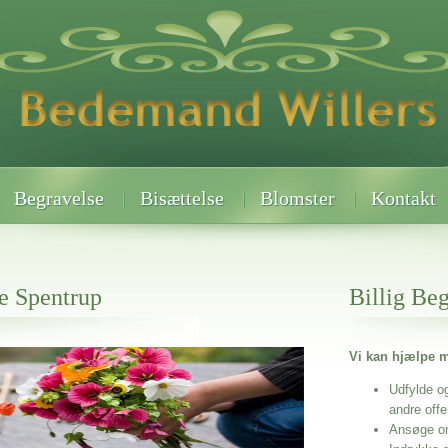
Begravelse
Bisættelse
Blomster
Kontakt
e Spentrup
Billig Be
Vi kan hjælpe m
 når det gælder
Udfylde o
andre off
Ansøge o