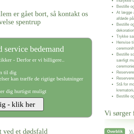
Indrykke
Bestille o
lem er gået bort, så kontakt os
At lægge 
afdøde på
velse spentrup
Bestille o
dekoratio
Trykke sa
Henvise ti
ld service bedemand
ceremonih
Bestille s
ikker - Derfor er vi billigere..
særligt m
ceremoni
 til dig
Reservere 
lser kan træffe de rigtige beslutninger
Reservere
Stå for mo
krematori
ter dig hurtigst muligt
Bestille o
Vi sørger 
t ved et dødsfald
Overblik
Vi