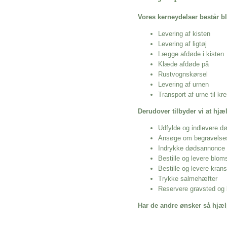
Vores kerneydelser består bl
Levering af kisten
Levering af ligtøj
Lægge afdøde i kisten
Klæde afdøde på
Rustvognskørsel
Levering af urnen
Transport af urne til k
Derudover tilbyder vi at hj
Udfylde og indlevere d
Ansøge om begravelse
Indrykke dødsannonce
Bestille og levere blom
Bestille og levere kran
Trykke salmehæfter
Reservere gravsted og b
Har de andre ønsker så hjæl