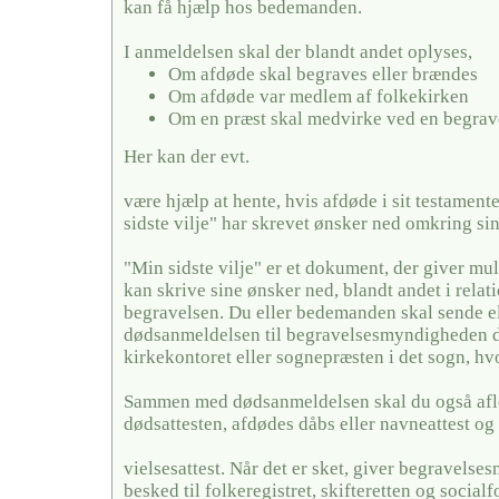
kan få hjælp hos bedemanden.
I anmeldelsen skal der blandt andet oplyses,
Om afdøde skal begraves eller brændes
Om afdøde var medlem af folkekirken
Om en præst skal medvirke ved en begrav
Her kan der evt.
være hjælp at hente, hvis afdøde i sit testamente
sidste vilje" har skrevet ønsker ned omkring si
"Min sidste vilje" er et dokument, der giver mul
kan skrive sine ønsker ned, blandt andet i relati
begravelsen. Du eller bedemanden skal sende el
dødsanmeldelsen til begravelsesmyndigheden de
kirkekontoret eller sognepræsten i det sogn, hv
Sammen med dødsanmeldelsen skal du også afl
dødsattesten, afdødes dåbs eller navneattest og 
vielsesattest. Når det er sket, giver begravels
besked til folkeregistret, skifteretten og social