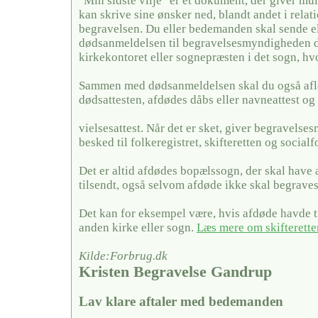
"Min sidste vilje" er et dokument, der giver mul
kan skrive sine ønsker ned, blandt andet i relati
begravelsen. Du eller bedemanden skal sende el
dødsanmeldelsen til begravelsesmyndigheden de
kirkekontoret eller sognepræsten i det sogn, hv
Sammen med dødsanmeldelsen skal du også afl
dødsattesten, afdødes dåbs eller navneattest og 
vielsesattest. Når det er sket, giver begravels
besked til folkeregistret, skifteretten og social
Det er altid afdødes bopælssogn, der skal have
tilsendt, også selvom afdøde ikke skal begraves
Det kan for eksempel være, hvis afdøde havde ti
anden kirke eller sogn.
Læs mere om skifterette
Kilde:Forbrug.dk
Kristen Begravelse Gandrup
Lav klare aftaler med bedemanden