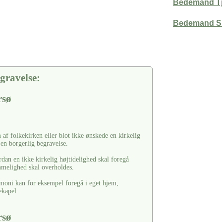
Bedemand Tj
Bedemand Sl
gravelse:
rsø
af folkekirken eller blot ikke ønskede en kirkelig
 en borgerlig begravelse.
rdan en ikke kirkelig højtidelighed skal foregå
ømmelighed skal overholdes.
moni kan for eksempel foregå i eget hjem,
ekapel.
rsø