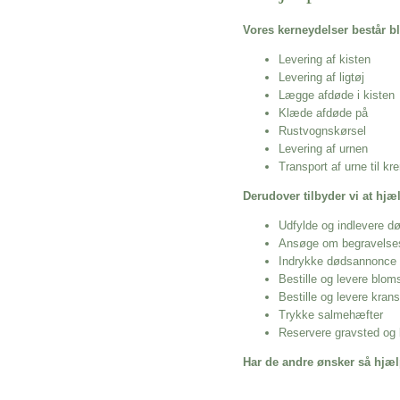
Vores kerneydelser består bl
Levering af kisten
Levering af ligtøj
Lægge afdøde i kisten
Klæde afdøde på
Rustvognskørsel
Levering af urnen
Transport af urne til k
Derudover tilbyder vi at hj
Udfylde og indlevere d
Ansøge om begravelse
Indrykke dødsannonce
Bestille og levere blom
Bestille og levere kran
Trykke salmehæfter
Reservere gravsted og b
Har de andre ønsker så hjæl