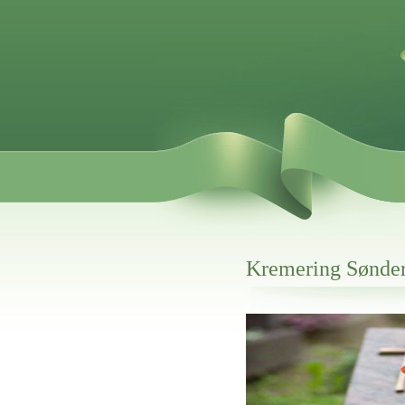
Kremering Sønde
Her hos os får du altid en god afslutning
Kremering Søndersø
vi hjælper i alle faser af begravelsel