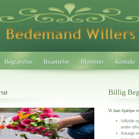
Begravelse
Bisættelse
Blomster
Kontakt
rsø
Billig Be
Vi kan hjælpe m
 når det gælder
Udfylde o
andre off
Ansøge o