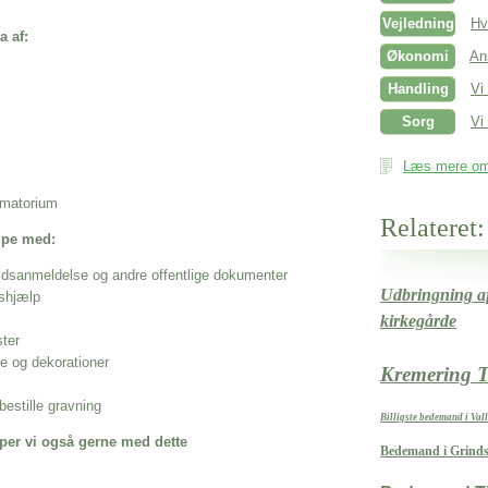
Vejledning
Hv
a af:
Økonomi
An
Handling
Vi
Sorg
Vi 
Læs mere om 
rematorium
Relateret:
ælpe med:
ødsanmeldelse og andre offentlige dokumenter
Udbringning af
shjælp
kirkegårde
ster
se og dekorationer
Kremering T
estille gravning
Billigste bedemand i Va
per vi også gerne med dette
Bedemand i Grind