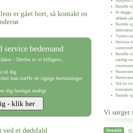
Indrykke
Bestille o
lem er gået bort, så kontakt os
At lægge 
afdøde på
ndersø
Bestille o
dekoratio
Trykke sa
Henvise ti
ld service bedemand
ceremonih
Bestille s
ikker - Derfor er vi billigere..
særligt m
ceremoni
 til dig
Reservere 
lser kan træffe de rigtige beslutninger
Reservere
Stå for mo
krematori
ter dig hurtigst muligt
Bestille o
Vi sørger 
t ved et dødsfald
Overblik
Vi