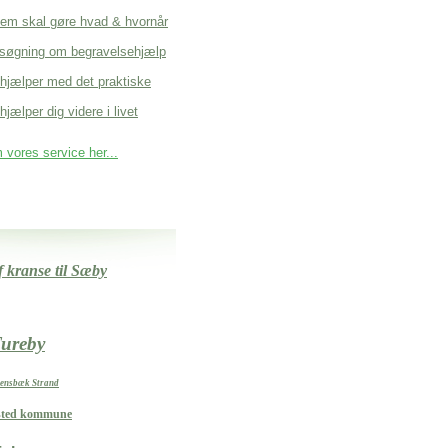
em skal gøre hvad & hvornår
søgning om begravelsehjælp
 hjælper med det praktiske
hjælper dig videre i livet
vores service her...
 kranse til Sæby
ureby
llensbæk Strand
sted kommune