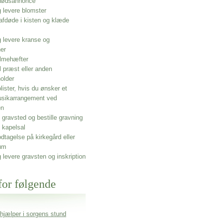
 dødsannonce
g levere blomster
afdøde i kisten og klæde
g levere kranse og
ner
lmehæfter
l præst eller anden
older
olister, hvis du ønsker et
usikarrangement ved
en
gravsted og bestille gravning
 kapelsal
dtagelse på kirkegård eller
um
g levere gravsten og inskription
for følgende
 hjælper i sorgens stund