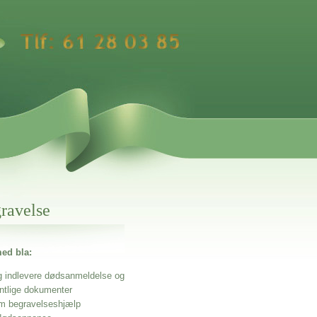
gravelse
ed bla:
g indlevere dødsanmeldelse og
entlige dokumenter
m begravelseshjælp