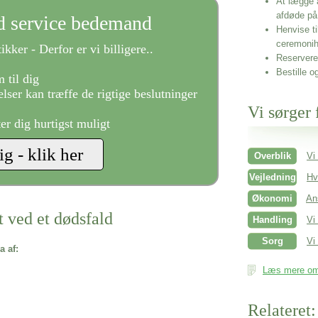
At lægge 
afdøde på
ld service bedemand
Henvise ti
ceremonih
ikker - Derfor er vi billigere..
Reservere 
Bestille o
 til dig
lser kan træffe de rigtige beslutninger
Vi sørger 
ter dig hurtigst muligt
Overblik
Vi
Vejledning
Hv
Økonomi
An
t ved et dødsfald
Handling
Vi
Sorg
Vi 
a af:
Læs mere om 
Relateret: