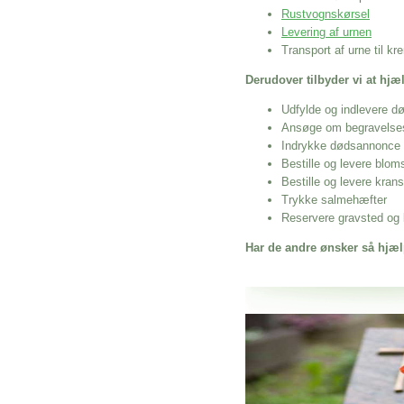
Rustvognskørsel
Levering af urnen
Transport af urne til k
Derudover tilbyder vi at hj
Udfylde og indlevere d
Ansøge om begravelse
Indrykke dødsannonce
Bestille og levere blom
Bestille og levere kran
Trykke salmehæfter
Reservere gravsted og b
Har de andre ønsker så hjæl
Her hos os får du altid en god afslutning
Kremering Smørum
vi hjælper i alle faser af begravelsel