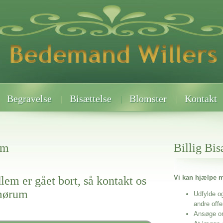
Begravelse
Bisættelse
Blomster
Kontakt
um
Billig Bis
Vi kan hjælpe m
lem er gået bort, så kontakt os
smørum
Udfylde o
andre off
Ansøge o