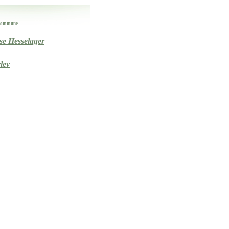
 kommune
lse Hesselager
lev