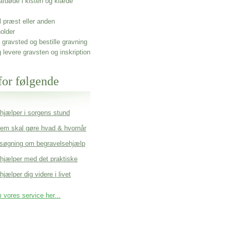
afdøde i kisten og klæde
l præst eller anden
older
gravsted og bestille gravning
g levere gravsten og inskription
for følgende
 hjælper i sorgens stund
em skal gøre hvad & hvornår
søgning om begravelsehjælp
 hjælper med det praktiske
hjælper dig videre i livet
vores service her...