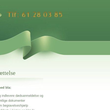
ættelse
ed bla:
g indlevere dødsanmeldelse og
entlige dokumenter
m begravelseshjælp