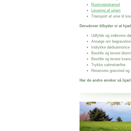
Rustvognskørsel
Levering af urnen
Transport af urne til k
Derudover tilbyder vi at hj
Udfylde og indlevere d
Ansøge om begravelse
Indrykke dødsannonce
Bestille og levere blom
Bestille og levere kran
Trykke salmehæfter
Reservere gravsted og b
Har de andre ønsker så hjæl
Her hos os får du altid en god afslutning
Kremering Rødding
vi hjælper i alle faser af begravelsel