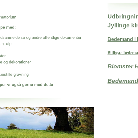
Udbringnin
rematorium
Jyllinge k
ælpe med:
ødsanmeldelse og andre offentlige dokumenter
Bedemand i 
shjælp
Billigste bedem
ster
se og dekorationer
Blomster 
estille gravning
Bedemand 
per vi også gerne med dette
 når det gælder