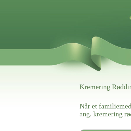
Kremering Røddi
Når et familiemed
ang. kremering r