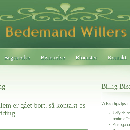
Begravelse
Bisættelse
Blomster
Kontakt
ng
Billig Bis
Vi kan hjælpe m
lem er gået bort, så kontakt os
ødding
Udfylde o
andre off
Ansøge o