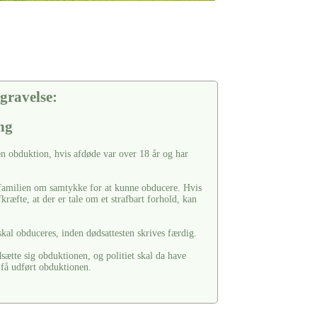
gravelse:
ng
en obduktion, hvis afdøde var over 18 år og har
e familien om samtykke for at kunne obducere. Hvis
fkræfte, at der er tale om et strafbart forhold, kan
skal obduceres, inden dødsattesten skrives færdig.
tte sig obduktionen, og politiet skal da have
 få udført obduktionen.