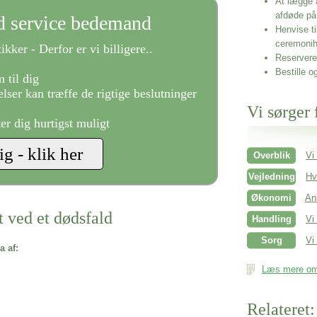
At lægge 
afdøde på
ld service bedemand
Henvise ti
ceremonih
ikker - Derfor er vi billigere..
Reservere 
Bestille o
 til dig
lser kan træffe de rigtige beslutninger
Vi sørger 
ter dig hurtigst muligt
Overblik
Vi
Vejledning
Hv
Økonomi
An
t ved et dødsfald
Handling
Vi
Sorg
Vi 
a af:
Læs mere om 
Relateret: