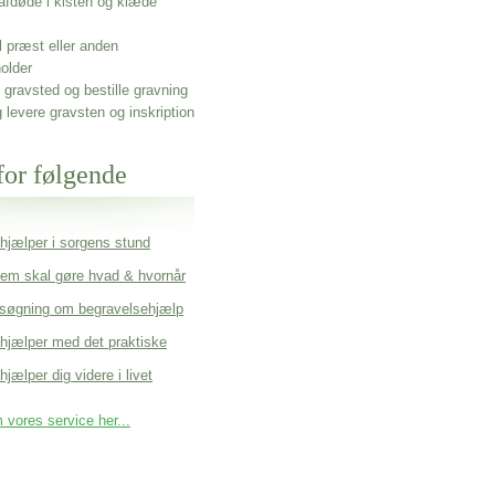
afdøde i kisten og klæde
l præst eller anden
older
gravsted og bestille gravning
g levere gravsten og inskription
for følgende
 hjælper i sorgens stund
em skal gøre hvad & hvornår
søgning om begravelsehjælp
 hjælper med det praktiske
hjælper dig videre i livet
vores service her...