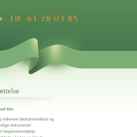
ættelse
ed bla:
g indlevere dødsanmeldelse og
entlige dokumenter
m begravelseshjælp