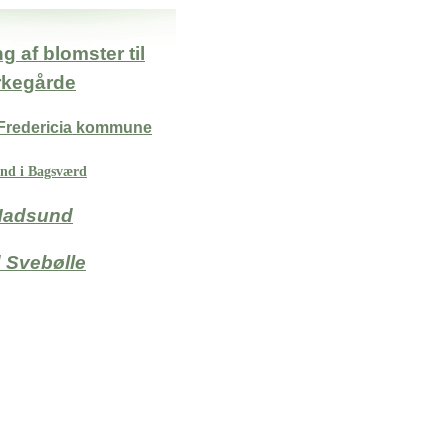
g af blomster til
irkegårde
Fredericia kommune
and i Bagsværd
Hadsund
Svebølle