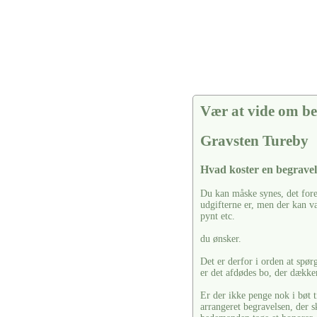
Vær at vide om be
Gravsten Tureby
Hvad koster en begravel
Du kan måske synes, det fore
udgifterne er, men der kan vær
pynt etc.
du ønsker.
Det er derfor i orden at spør
er det afdødes bo, der dækker
Er der ikke penge nok i bøt t
arrangeret begravelsen, der s