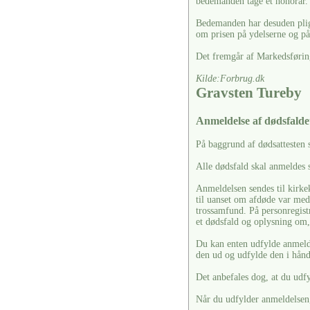
bedemanden tage et honorar.
Bedemanden har desuden pligt 
om prisen på ydelserne og på 
Det fremgår af Markedsførin
Kilde:Forbrug.dk
Gravsten Tureby
Anmeldelse af dødsfalde
På baggrund af dødsattesten 
Alle dødsfald skal anmeldes s
Anmeldelsen sendes til kirkek
til uanset om afdøde var medl
trossamfund. På personregistr
et dødsfald og oplysning om, 
Du kan enten udfylde anmelde
den ud og udfylde den i hån
Det anbefales dog, at du udf
Når du udfylder anmeldelsen, 