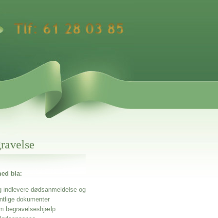
gravelse
ed bla:
g indlevere dødsanmeldelse og
entlige dokumenter
m begravelseshjælp