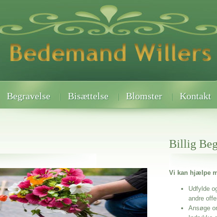
Begravelse
Bisættelse
Blomster
Kontakt
Billig Be
Vi kan hjælpe m
 når det gælder
Udfylde o
andre off
Ansøge o