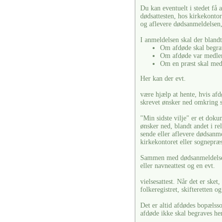
Du kan eventuelt i stedet få 
dødsattesten, hos kirkekonto
og aflevere dødsanmeldelsen,
I anmeldelsen skal der blandt
Om afdøde skal begra
Om afdøde var medlem
Om en præst skal med
Her kan der evt.
være hjælp at hente, hvis afdø
skrevet ønsker ned omkring s
"Min sidste vilje" er et doku
ønsker ned, blandt andet i re
sende eller aflevere dødsanm
kirkekontoret eller sognepræ
Sammen med dødsanmeldelsen 
eller navneattest og en evt.
vielsesattest. Når det er ske
folkeregistret, skifteretten o
Det er altid afdødes bopælss
afdøde ikke skal begraves her