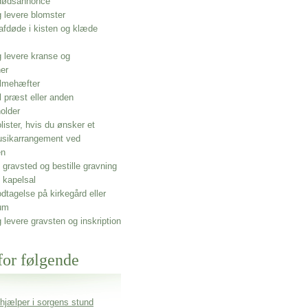
 dødsannonce
g levere blomster
afdøde i kisten og klæde
g levere kranse og
ner
lmehæfter
l præst eller anden
older
olister, hvis du ønsker et
usikarrangement ved
en
gravsted og bestille gravning
 kapelsal
dtagelse på kirkegård eller
um
g levere gravsten og inskription
for følgende
 hjælper i sorgens stund