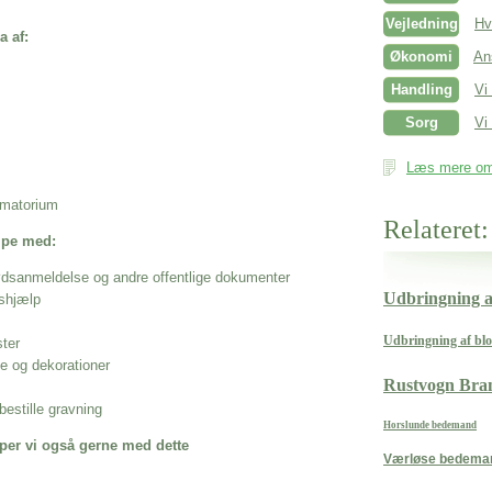
Vejledning
Hv
a af:
Økonomi
An
Handling
Vi
Sorg
Vi 
Læs mere om 
rematorium
Relateret:
ælpe med:
ødsanmeldelse og andre offentlige dokumenter
Udbringning a
shjælp
Udbringning af blo
ster
se og dekorationer
Rustvogn Br
estille gravning
Horslunde bedemand
per vi også gerne med dette
Værløse bedema