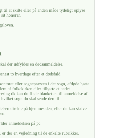
til at skilte eller på anden måde tydeligt oplyse
sit honorar.
gsloven.
t
skal der udfyldes en dødsanmeldelse.
enest to hverdage efter et dødsfald.
ontoret eller sognepræsten i det sogn, afdøde hørte
em af folkekirken eller tilhørte et andet
ering.dk kan du finde blanketten til anmeldelse af
hvilket sogn du skal sende den til.
lsen direkte på hjemmesiden, eller du kan skrive
den.
ylder anmeldelsen på pc.
er der en vejledning til de enkelte rubrikker.