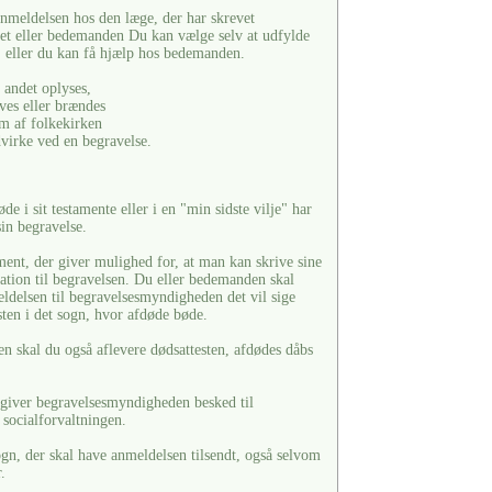
anmeldelsen hos den læge, der har skrevet
ret eller bedemanden Du kan vælge selv at udfylde
 eller du kan få hjælp hos bedemanden.
 andet oplyses,
ves eller brændes
 af folkekirken
virke ved en begravelse.
de i sit testamente eller i en "min sidste vilje" har
in begravelse.
ment, der giver mulighed for, at man kan skrive sine
lation til begravelsen. Du eller bedemanden skal
eldelsen til begravelsesmyndigheden det vil sige
sten i det sogn, hvor afdøde bøde.
skal du også aflevere dødsattesten, afdødes dåbs
t, giver begravelsesmyndigheden besked til
g socialforvaltningen.
ogn, der skal have anmeldelsen tilsendt, også selvom
.