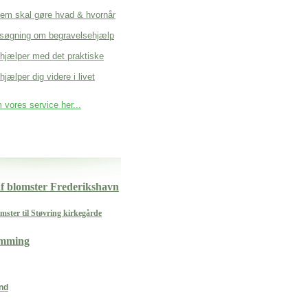
em skal gøre hvad & hvornår
søgning om begravelsehjælp
 hjælper med det praktiske
hjælper dig videre i livet
vores service her...
f blomster Frederikshavn
mster til Støvring kirkegårde
amming
nd