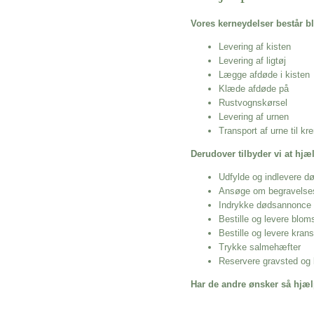
Vores kerneydelser består bl
Levering af kisten
Levering af ligtøj
Lægge afdøde i kisten
Klæde afdøde på
Rustvognskørsel
Levering af urnen
Transport af urne til k
Derudover tilbyder vi at hj
Udfylde og indlevere d
Ansøge om begravelse
Indrykke dødsannonce
Bestille og levere blom
Bestille og levere kran
Trykke salmehæfter
Reservere gravsted og b
Har de andre ønsker så hjæl