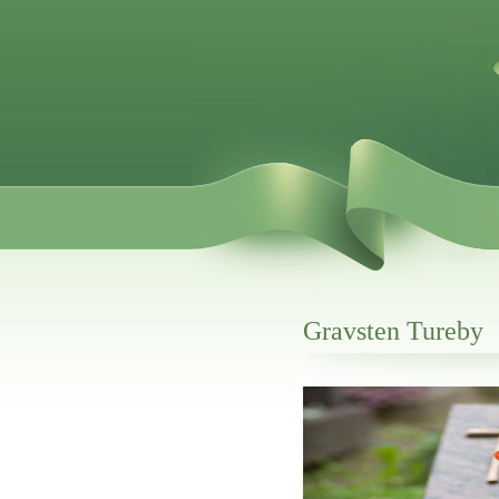
Gravsten Tureby
Her hos os får du altid en god afslutning
Gravsten Tureby
vi hjælper i alle faser af begravelsel