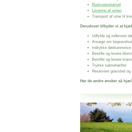
Rustvognskørsel
Levering af urnen
Transport af urne til k
Derudover tilbyder vi at hj
Udfylde og indlevere d
Ansøge om begravelse
Indrykke dødsannonce
Bestille og levere blom
Bestille og levere kran
Trykke salmehæfter
Reservere gravsted og b
Har de andre ønsker så hjæl
Her hos os får du altid en god afslutning
Gravsten Ryslinge
vi hjælper i alle faser af begravelsel