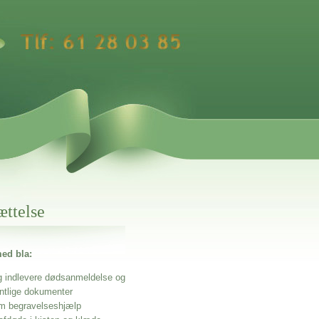
ættelse
ed bla:
g indlevere dødsanmeldelse og
entlige dokumenter
m begravelseshjælp