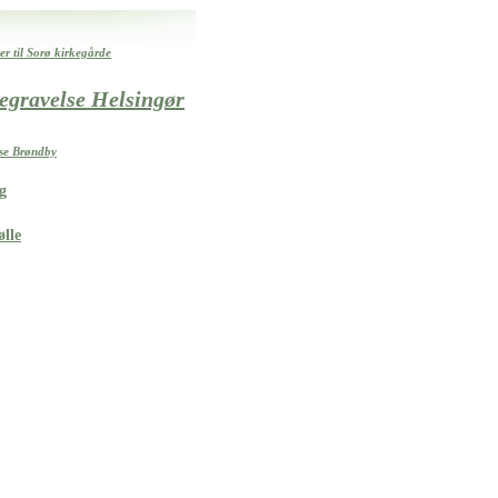
r til Sorø kirkegårde
egravelse Helsingør
lse Brøndby
g
lle