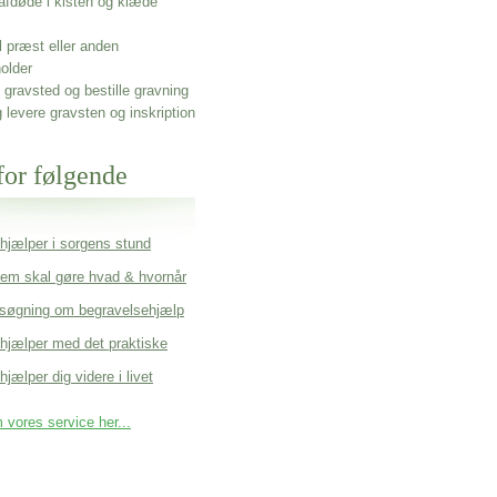
afdøde i kisten og klæde
l præst eller anden
older
gravsted og bestille gravning
g levere gravsten og inskription
for følgende
 hjælper i sorgens stund
em skal gøre hvad & hvornår
søgning om begravelsehjælp
 hjælper med det praktiske
hjælper dig videre i livet
vores service her...