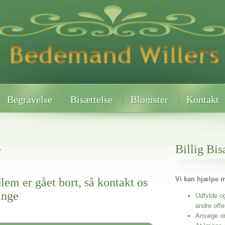
Begravelse
Bisættelse
Blomster
Kontakt
e
Billig Bis
Vi kan hjælpe m
lem er gået bort, så kontakt os
inge
Udfylde o
andre off
Ansøge o