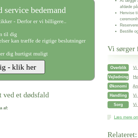
At lægge 
afdøde på
ld service bedemand
Henvise ti
ceremonih
ikker - Derfor er vi billigere..
Reservere 
Bestille o
 til dig
lser kan træffe de rigtige beslutninger
Vi sørger 
ter dig hurtigst muligt
Overblik
Vi
Vejledning
Hv
Økonomi
An
t ved et dødsfald
Handling
Vi
Sorg
Vi 
a af:
Læs mere om 
Relateret: