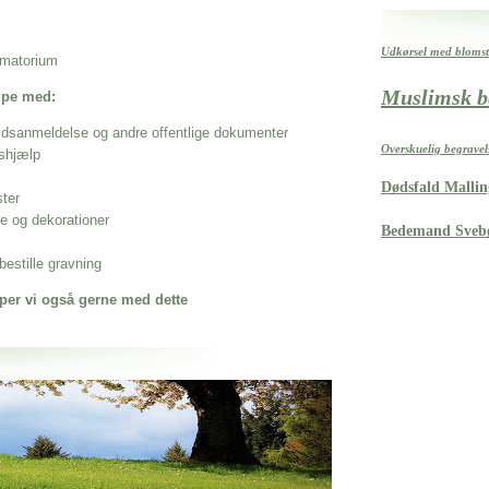
Udkørsel med blomste
rematorium
Muslimsk b
ælpe med:
ødsanmeldelse og andre offentlige dokumenter
Overskuelig begrave
shjælp
Dødsfald Mallin
ster
se og dekorationer
Bedemand Svebø
estille gravning
per vi også gerne med dette
 når det gælder