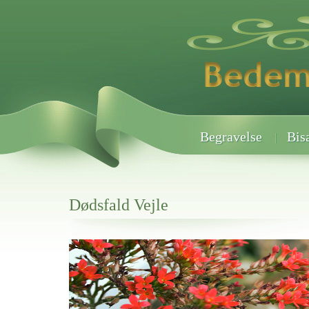
Begravelse
Bis
Dødsfald Vejle
Her hos os får du altid en god afslutning når det gælder
Dødsfald Vejle
vi hjælper i alle faser af begravelsel