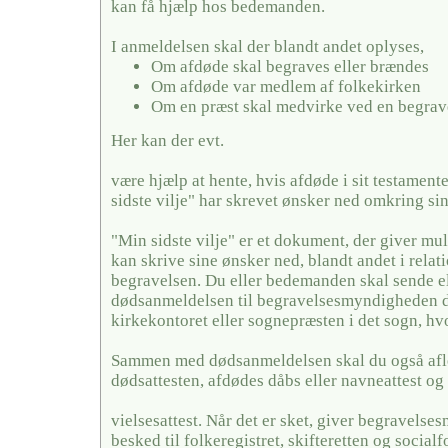
kan få hjælp hos bedemanden.
I anmeldelsen skal der blandt andet oplyses,
Om afdøde skal begraves eller brændes
Om afdøde var medlem af folkekirken
Om en præst skal medvirke ved en begrav
Her kan der evt.
være hjælp at hente, hvis afdøde i sit testamente
sidste vilje" har skrevet ønsker ned omkring si
"Min sidste vilje" er et dokument, der giver mul
kan skrive sine ønsker ned, blandt andet i relati
begravelsen. Du eller bedemanden skal sende el
dødsanmeldelsen til begravelsesmyndigheden de
kirkekontoret eller sognepræsten i det sogn, hv
Sammen med dødsanmeldelsen skal du også afl
dødsattesten, afdødes dåbs eller navneattest og 
vielsesattest. Når det er sket, giver begravels
besked til folkeregistret, skifteretten og social