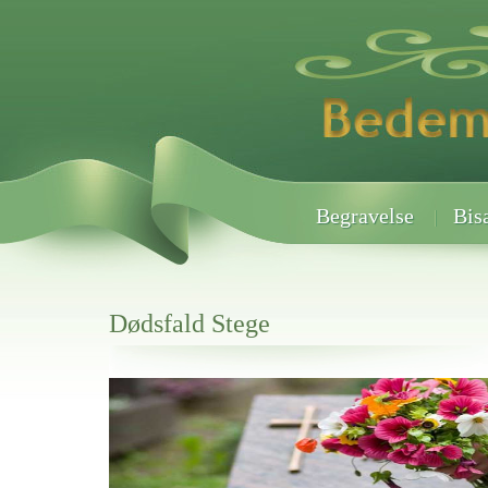
Begravelse
Bis
Dødsfald Stege
Her hos os får du altid en god afslutning når det gælder
Dødsfald Stege
vi hjælper i alle faser af begravelsel