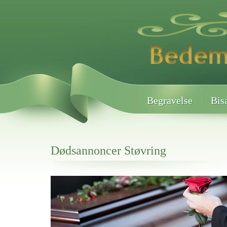
Begravelse
Bis
Dødsannoncer Støvring
Her hos os får du altid en god afslutning når det gælder
Dødsannoncer Støvring
vi hjælper i alle faser af begravelsel