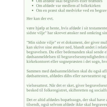
Om afdøde skal begraves eller brændes
Om afdøde var medlem af folkekirken
Om en præst skal medvirke ved en begrav
Her kan der evt.
være hjælp at hente, hvis afdøde i sit testamente
sidste vilje" har skrevet ønsker ned omkring si
"Min sidste vilje" er et dokument, der giver mul
kan skrive sine ønsker ned, blandt andet i relati
begravelsen. Du eller bedemanden skal sende el
dødsanmeldelsen til begravelsesmyndigheden de
kirkekontoret eller sognepræsten i det sogn, hv
Sammen med dødsanmeldelsen skal du også afl
dødsattesten, afdødes dåbs eller navneattest og 
vielsesattest. Når det er sket, giver begravels
besked til folkeregistret, skifteretten og social
Det er altid afdødes bopælssogn, der skal have
tilsendt, også selvom afdøde ikke skal begraves