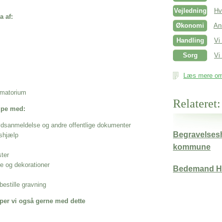
Vejledning
Hv
a af:
Økonomi
An
Handling
Vi
Sorg
Vi 
Læs mere om 
rematorium
Relateret:
ælpe med:
ødsanmeldelse og andre offentlige dokumenter
Begravelsesh
shjælp
kommune
ster
se og dekorationer
Bedemand 
estille gravning
per vi også gerne med dette