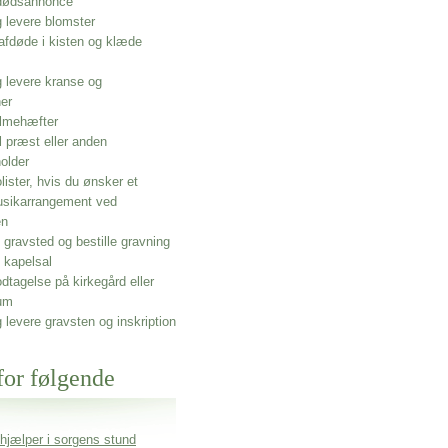
 dødsannonce
g levere blomster
afdøde i kisten og klæde
g levere kranse og
ner
lmehæfter
l præst eller anden
older
olister, hvis du ønsker et
usikarrangement ved
en
gravsted og bestille gravning
 kapelsal
dtagelse på kirkegård eller
um
g levere gravsten og inskription
for følgende
 hjælper i sorgens stund