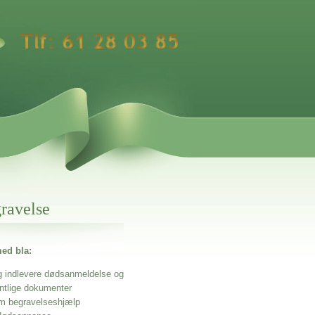
gravelse
ed bla:
g indlevere dødsanmeldelse og
entlige dokumenter
m begravelseshjælp