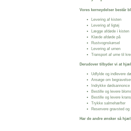
Vores kerneydelser består bl
Levering af kisten
Levering af ligtøj
Lægge afdøde i kisten
Klæde afdøde på
Rustvognskørsel
Levering af urnen
Transport af urne til k
Derudover tilbyder vi at hj
Udfylde og indlevere d
Ansøge om begravelse
Indrykke dødsannonce
Bestille og levere blom
Bestille og levere kran
Trykke salmehæfter
Reservere gravsted og b
Har de andre ønsker så hjæl