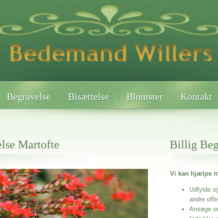
Begravelse
Bisættelse
Blomster
Kontakt
lse Martofte
Billig Be
Vi kan hjælpe m
 når det gælder
Udfylde o
andre off
Ansøge o