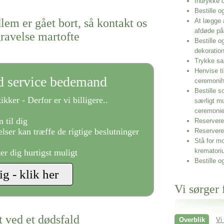
Indrykke
Bestille o
lem er gået bort, så kontakt os
At lægge 
afdøde på
gravelse martofte
Bestille o
dekoratio
Trykke sa
Henvise ti
ld service bedemand
ceremonih
Bestille s
ikker - Derfor er vi billigere..
særligt m
ceremoni
 til dig
Reservere 
lser kan træffe de rigtige beslutninger
Reservere
Stå for mo
krematori
ter dig hurtigst muligt
Bestille o
Vi sørger 
t ved et dødsfald
Overblik
Vi