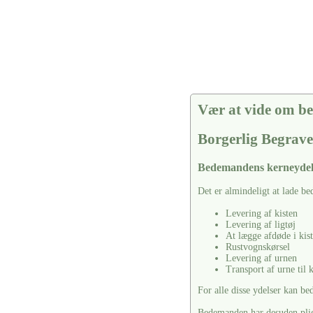
Vær at vide om be
Borgerlig Begrave
Bedemandens kerneydel
Det er almindeligt at lade b
Levering af kisten
Levering af ligtøj
At lægge afdøde i kis
Rustvognskørsel
Levering af urnen
Transport af urne til
For alle disse ydelser kan b
Bedemanden har desuden pligt 