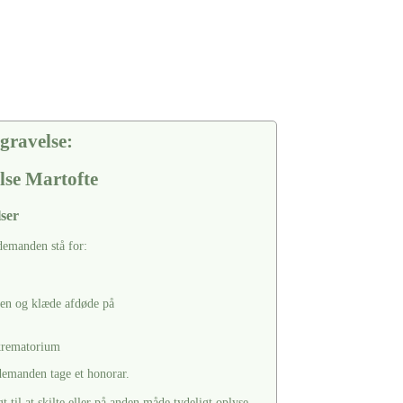
gravelse:
lse Martofte
ser
edemanden stå for:
ten og klæde afdøde på
 krematorium
edemanden tage et honorar.
til at skilte eller på anden måde tydeligt oplyse