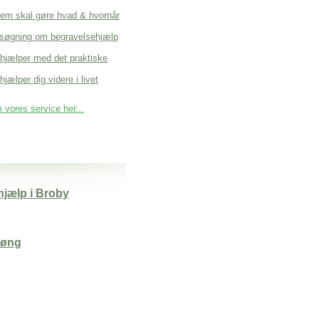
em skal gøre hvad & hvornår
søgning om begravelsehjælp
 hjælper med det praktiske
hjælper dig videre i livet
vores service her...
jælp i Broby
Høng