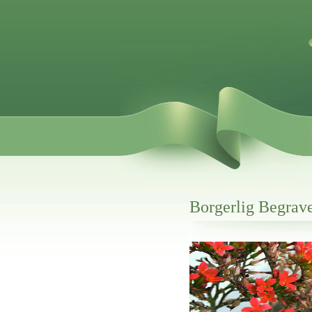
Borgerlig Begrave
Her hos os får du altid en god afslutning
Borgerlig Begravelse Martofte
vi hjælper i alle faser af begravelsel