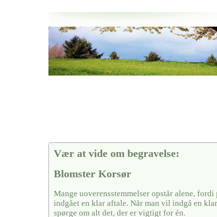
Her hos os får du altid en god afslutning når det gælder
Blomster Korsør
vi hjælper i alle faser af begravelsel
Vær at vide om begravelse:
Blomster Korsør
Mange uoverensstemmelser opstår alene, fordi 
indgået en klar aftale. Når man vil indgå en kla
spørge om alt det, der er vigtigt for én.