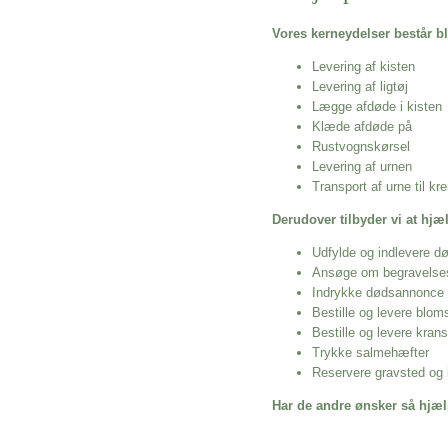
Vores kerneydelser består bl
Levering af kisten
Levering af ligtøj
Lægge afdøde i kisten
Klæde afdøde på
Rustvognskørsel
Levering af urnen
Transport af urne til k
Derudover tilbyder vi at hj
Udfylde og indlevere d
Ansøge om begravelse
Indrykke dødsannonce
Bestille og levere blom
Bestille og levere kran
Trykke salmehæfter
Reservere gravsted og b
Har de andre ønsker så hjæl