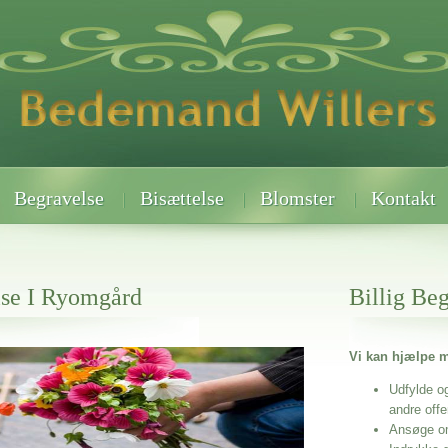
Begravelse
Bisættelse
Blomster
Kontakt
lse I Ryomgård
Billig Be
Vi kan hjælpe m
 når det gælder
rd
Udfylde o
andre off
Ansøge o