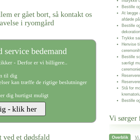
Indrykke
Bestille o
lem er gået bort, så kontakt os
At lægge 
afdøde på
ravelse i ryomgård
Bestille o
dekoratio
Trykke sa
Henvise ti
ld service bedemand
ceremonih
Bestille s
ikker - Derfor er vi billigere..
særligt m
ceremoni
 til dig
Reservere 
lser kan træffe de rigtige beslutninger
Reservere
Stå for mo
krematori
ter dig hurtigst muligt
Bestille o
Vi sørger 
t ved et dødsfald
Overblik
Vi