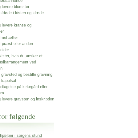
 dødsannonce
g levere blomster
afdøde i kisten og klæde
g levere kranse og
ner
lmehæfter
l præst eller anden
older
olister, hvis du ønsker et
usikarrangement ved
en
gravsted og bestille gravning
 kapelsal
dtagelse på kirkegård eller
um
g levere gravsten og inskription
for følgende
 hjælper i sorgens stund