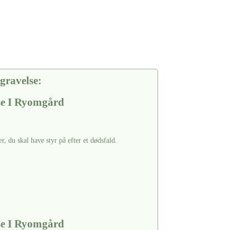
gravelse:
lse I Ryomgård
er, du skal have styr på efter et dødsfald.
lse I Ryomgård