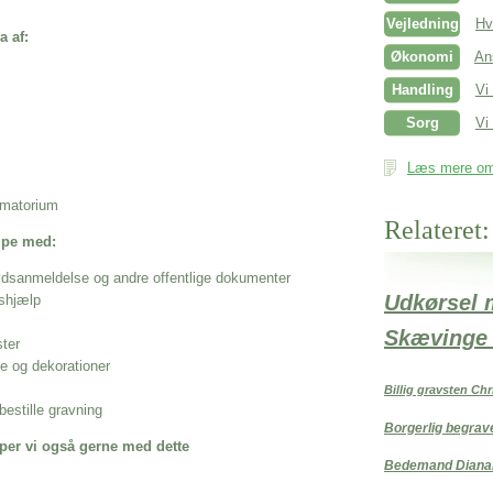
Vejledning
Hv
a af:
Økonomi
An
Handling
Vi
Sorg
Vi 
Læs mere om 
rematorium
Relateret:
ælpe med:
ødsanmeldelse og andre offentlige dokumenter
Udkørsel 
shjælp
Skævinge 
ster
se og dekorationer
Billig gravsten Chr
estille gravning
Borgerlig begrav
per vi også gerne med dette
Bedemand Diana