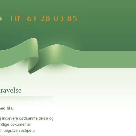
gravelse
ed bla:
g indlevere dødsanmeldelse og
entlige dokumenter
m begravelseshjælp