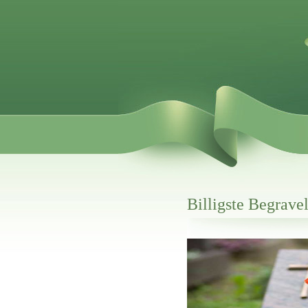
Billigste Begrave
Her hos os får du altid en god afslutning
Billigste Begravelse I Ryomgå
vi hjælper i alle faser af begravelsel