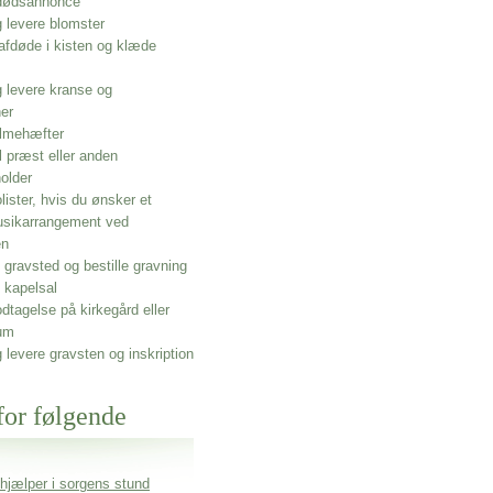
 dødsannonce
g levere blomster
afdøde i kisten og klæde
g levere kranse og
ner
lmehæfter
l præst eller anden
older
olister, hvis du ønsker et
usikarrangement ved
en
gravsted og bestille gravning
 kapelsal
dtagelse på kirkegård eller
um
g levere gravsten og inskription
for følgende
 hjælper i sorgens stund