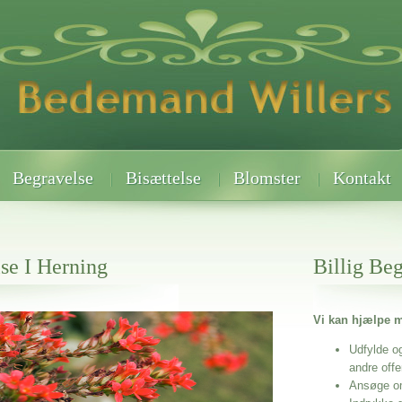
Begravelse
Bisættelse
Blomster
Kontakt
lse I Herning
Billig Be
Vi kan hjælpe m
 når det gælder
Udfylde o
andre off
Ansøge o