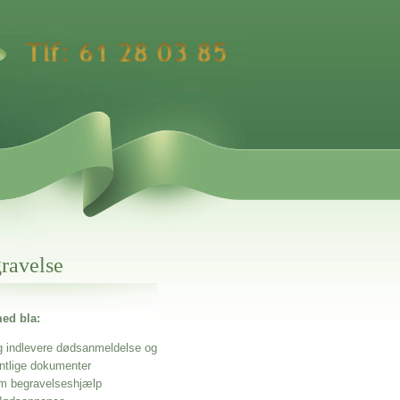
gravelse
ed bla:
g indlevere dødsanmeldelse og
entlige dokumenter
m begravelseshjælp