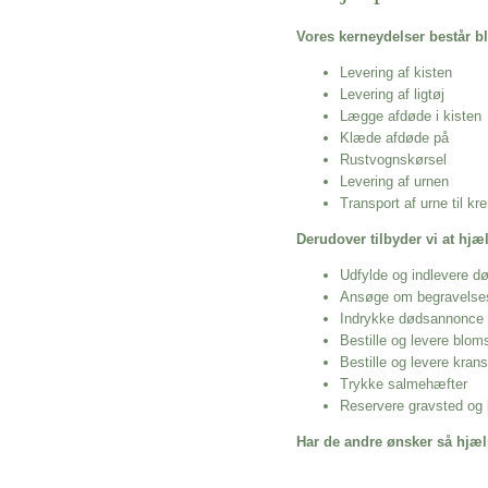
Vores kerneydelser består bl
Levering af kisten
Levering af ligtøj
Lægge afdøde i kisten
Klæde afdøde på
Rustvognskørsel
Levering af urnen
Transport af urne til k
Derudover tilbyder vi at hj
Udfylde og indlevere d
Ansøge om begravelse
Indrykke dødsannonce
Bestille og levere blom
Bestille og levere kran
Trykke salmehæfter
Reservere gravsted og b
Har de andre ønsker så hjæl