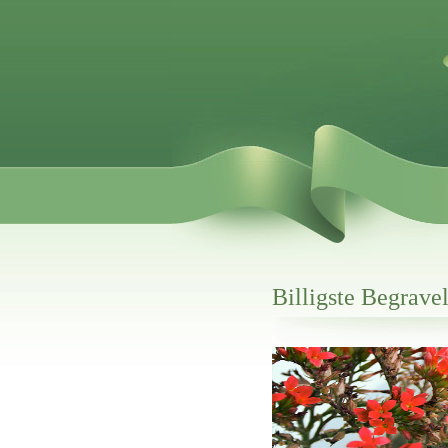
Billigste Begrave
Her hos os får du altid en god afslutning
Billigste Begravelse I Herning
vi hjælper i alle faser af begravelsel