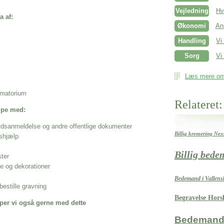
Vejledning
Hv
a af:
Økonomi
An
Handling
Vi
Sorg
Vi 
Læs mere om 
rematorium
Relateret:
ælpe med:
ødsanmeldelse og andre offentlige dokumenter
Billig kremering Ne
shjælp
Billig bed
ster
se og dekorationer
Bedemand i Valle
estille gravning
Begravelse Hors
per vi også gerne med dette
Bedemand 