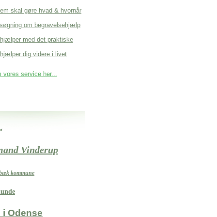
em skal gøre hvad & hvornår
søgning om begravelsehjælp
 hjælper med det praktiske
hjælper dig videre i livet
vores service her...
xø
emand Vinderup
nsbæk kommune
lunde
i Odense