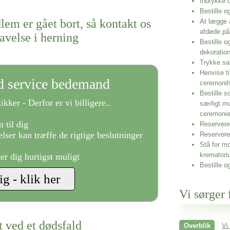
Indrykke
Bestille o
lem er gået bort, så kontakt os
At lægge 
afdøde på
ravelse i herning
Bestille o
dekoratio
Trykke sa
Henvise ti
ld service bedemand
ceremonih
Bestille s
ikker - Derfor er vi billigere..
særligt m
ceremoni
 til dig
Reservere 
lser kan træffe de rigtige beslutninger
Reservere
Stå for mo
krematori
ter dig hurtigst muligt
Bestille o
Vi sørger 
t ved et dødsfald
Overblik
Vi