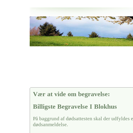
Her hos os får du altid en god afslutning når det gælder
Billigste Begravelse I Blokhus
vi hjælper i alle faser af begravelsel
Vær at vide om begravelse:
Billigste Begravelse I Blokhus
På baggrund af dødsattesten skal der udfyldes 
dødsanmeldelse.