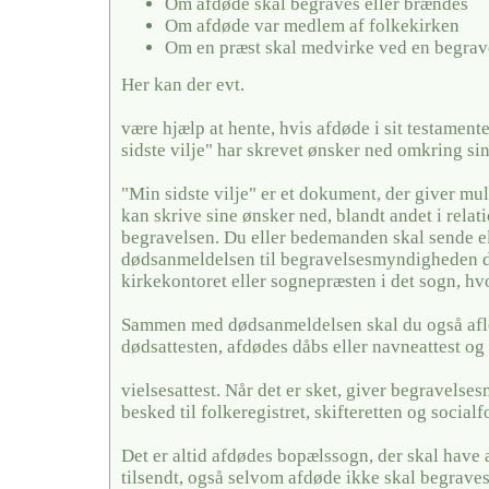
Om afdøde skal begraves eller brændes
Om afdøde var medlem af folkekirken
Om en præst skal medvirke ved en begrav
Her kan der evt.
være hjælp at hente, hvis afdøde i sit testamente
sidste vilje" har skrevet ønsker ned omkring si
"Min sidste vilje" er et dokument, der giver mul
kan skrive sine ønsker ned, blandt andet i relati
begravelsen. Du eller bedemanden skal sende el
dødsanmeldelsen til begravelsesmyndigheden de
kirkekontoret eller sognepræsten i det sogn, hv
Sammen med dødsanmeldelsen skal du også afl
dødsattesten, afdødes dåbs eller navneattest og 
vielsesattest. Når det er sket, giver begravels
besked til folkeregistret, skifteretten og social
Det er altid afdødes bopælssogn, der skal have
tilsendt, også selvom afdøde ikke skal begraves