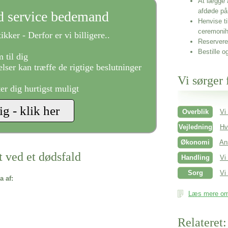
At lægge 
afdøde på
ld service bedemand
Henvise ti
ceremonih
ikker - Derfor er vi billigere..
Reservere 
Bestille o
 til dig
lser kan træffe de rigtige beslutninger
Vi sørger 
ter dig hurtigst muligt
Overblik
Vi
Vejledning
Hv
Økonomi
An
t ved et dødsfald
Handling
Vi
Sorg
Vi 
a af:
Læs mere om 
Relateret: