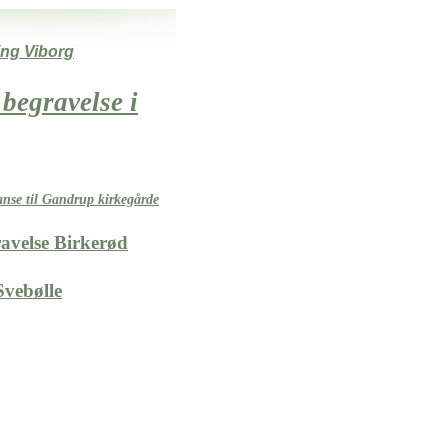
ing Viborg
 begravelse i
nse til Gandrup kirkegårde
ravelse Birkerød
vebølle