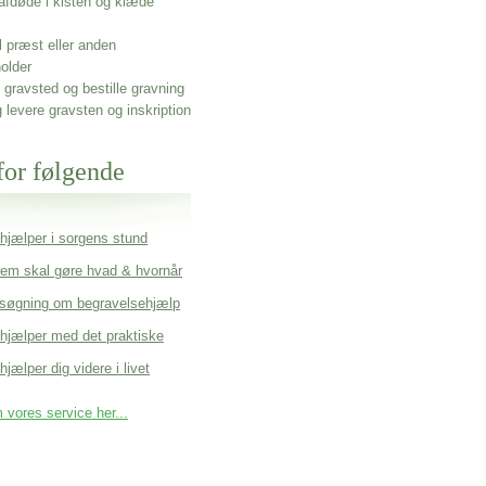
afdøde i kisten og klæde
l præst eller anden
older
gravsted og bestille gravning
g levere gravsten og inskription
for følgende
 hjælper i sorgens stund
em skal gøre hvad & hvornår
søgning om begravelsehjælp
 hjælper med det praktiske
hjælper dig videre i livet
vores service her...