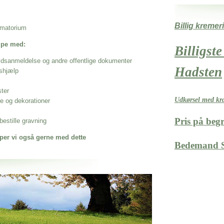
Billig kremer
rematorium
ælpe med:
Billigste
ødsanmeldelse og andre offentlige dokumenter
Hadsten
shjælp
ster
Udkørsel med kra
se og dekorationer
Pris på beg
estille gravning
per vi også gerne med dette
Bedemand S
 når det gælder