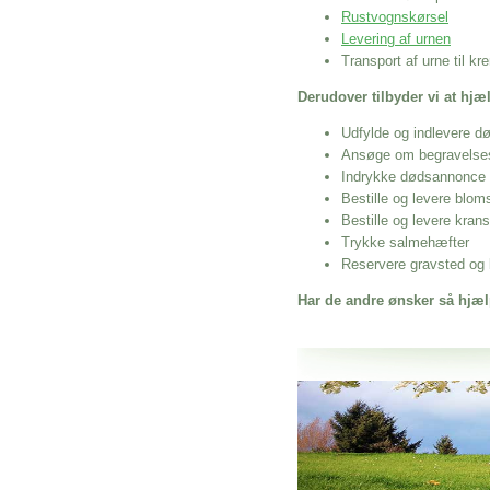
Rustvognskørsel
Levering af urnen
Transport af urne til k
Derudover tilbyder vi at hj
Udfylde og indlevere d
Ansøge om begravelse
Indrykke dødsannonce
Bestille og levere blom
Bestille og levere kran
Trykke salmehæfter
Reservere gravsted og b
Har de andre ønsker så hjæl
Her hos os får du altid en god afslutning
Billigste Begravelse I Bindslev
vi hjælper i alle faser af begravelsel