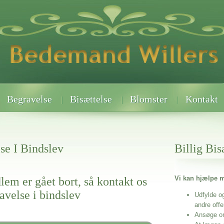
Begravelse
Bisættelse
Blomster
Kontakt
se I Bindslev
Billig Bis
Vi kan hjælpe m
lem er gået bort, så kontakt os
ravelse i bindslev
Udfylde o
andre off
Ansøge o