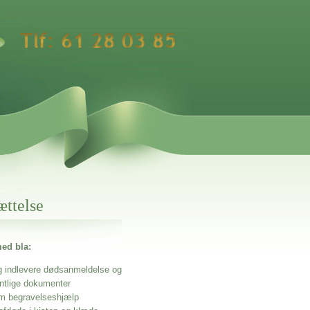
ættelse
ed bla:
g indlevere dødsanmeldelse og
entlige dokumenter
m begravelseshjælp