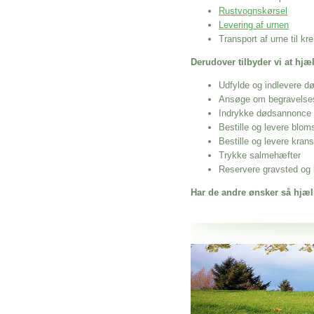
Rustvognskørsel
Levering af urnen
Transport af urne til k
Derudover tilbyder vi at hj
Udfylde og indlevere d
Ansøge om begravelse
Indrykke dødsannonce
Bestille og levere blom
Bestille og levere kran
Trykke salmehæfter
Reservere gravsted og b
Har de andre ønsker så hjæl
Her hos os får du altid en god afslutning
Billige Blomster Rønde
vi hjælper i alle faser af begravelsel