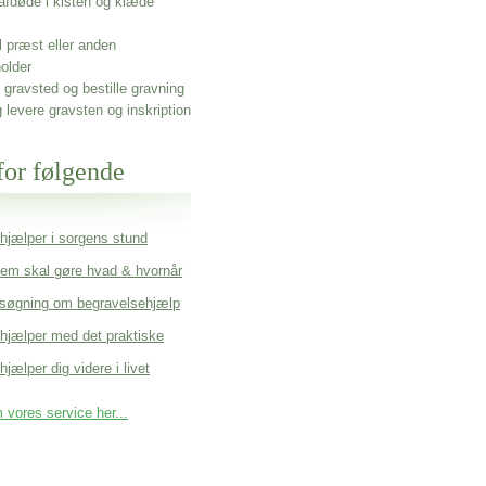
afdøde i kisten og klæde
l præst eller anden
older
gravsted og bestille gravning
g levere gravsten og inskription
for følgende
 hjælper i sorgens stund
em skal gøre hvad & hvornår
søgning om begravelsehjælp
 hjælper med det praktiske
hjælper dig videre i livet
vores service her...