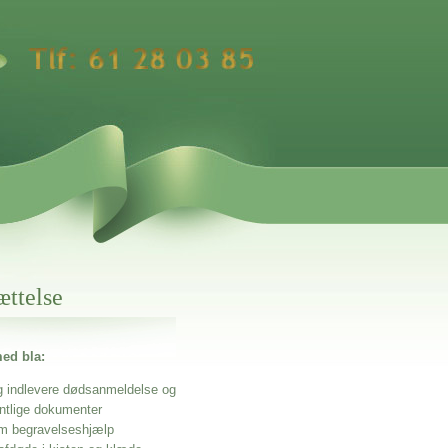
ættelse
ed bla:
g indlevere dødsanmeldelse og
entlige dokumenter
m begravelseshjælp