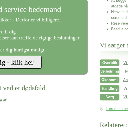
At lægge 
afdøde på
ld service bedemand
Henvise ti
ceremonih
ikker - Derfor er vi billigere..
Reservere 
Bestille o
 til dig
lser kan træffe de rigtige beslutninger
Vi sørger 
ter dig hurtigst muligt
Overblik
Vi
Vejledning
Hv
Økonomi
An
t ved et dødsfald
Handling
Vi
Sorg
Vi 
a af:
Læs mere om 
Relateret: