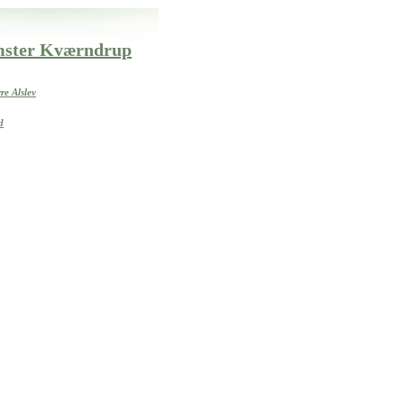
omster Kværndrup
re Alslev
d