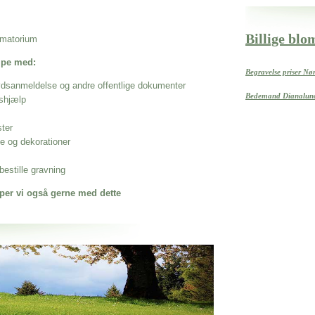
Billige bl
rematorium
ælpe med:
Begravelse priser Nør
ødsanmeldelse og andre offentlige dokumenter
Bedemand Dianalun
shjælp
ster
se og dekorationer
estille gravning
per vi også gerne med dette
 når det gælder