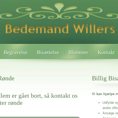
Begravelse
Bisættelse
Blomster
Kontakt
 Rønde
Billig Bis
Vi kan hjælpe m
lem er gået bort, så kontakt os
ter rønde
Udfylde o
andre off
Ansøge o