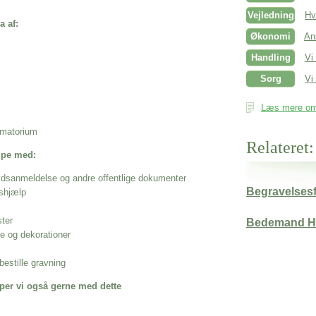
Vejledning
Hv
a af:
Økonomi
An
Handling
Vi
Sorg
Vi 
Læs mere om 
rematorium
Relateret:
ælpe med:
ødsanmeldelse og andre offentlige dokumenter
Begravelsesf
shjælp
ster
Bedemand 
se og dekorationer
estille gravning
per vi også gerne med dette