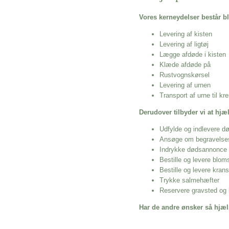
Vores kerneydelser består bl
Levering af kisten
Levering af ligtøj
Lægge afdøde i kisten
Klæde afdøde på
Rustvognskørsel
Levering af urnen
Transport af urne til k
Derudover tilbyder vi at hj
Udfylde og indlevere d
Ansøge om begravelse
Indrykke dødsannonce
Bestille og levere blom
Bestille og levere kran
Trykke salmehæfter
Reservere gravsted og b
Har de andre ønsker så hjæl