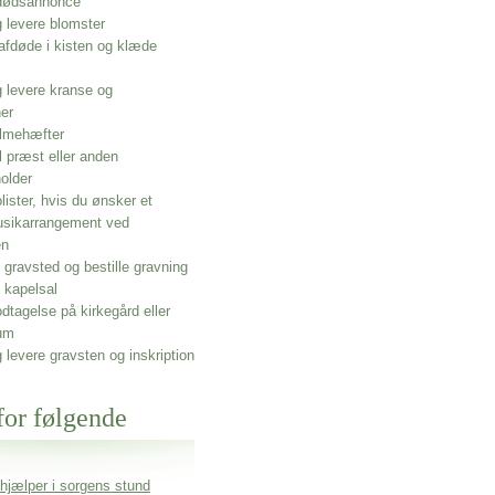
 dødsannonce
g levere blomster
afdøde i kisten og klæde
g levere kranse og
ner
lmehæfter
l præst eller anden
older
olister, hvis du ønsker et
usikarrangement ved
en
gravsted og bestille gravning
 kapelsal
dtagelse på kirkegård eller
um
g levere gravsten og inskription
for følgende
 hjælper i sorgens stund