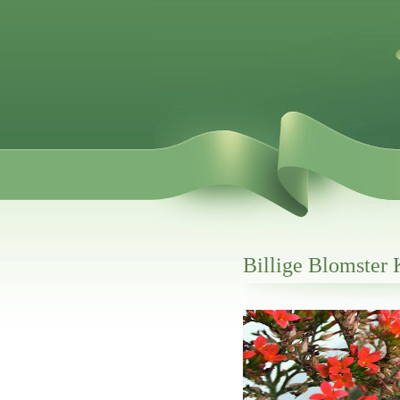
Billige Blomster 
Her hos os får du altid en god afslutning
Billige Blomster Klarup
vi hjælper i alle faser af begravelsel