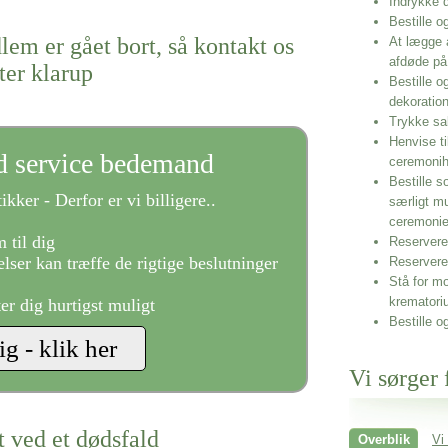
Indrykke
Bestille o
lem er gået bort, så kontakt os
At lægge 
afdøde på
ter klarup
Bestille o
dekoratio
Trykke sa
Henvise ti
ld service bedemand
ceremonih
Bestille s
ikker - Derfor er vi billigere..
særligt m
ceremoni
 til dig
Reservere 
lser kan træffe de rigtige beslutninger
Reservere
Stå for mo
krematori
ter dig hurtigst muligt
Bestille o
Vi sørger 
t ved et dødsfald
Overblik
Vi