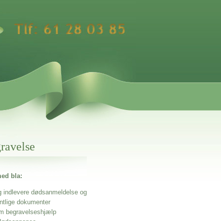
gravelse
ed bla:
g indlevere dødsanmeldelse og
entlige dokumenter
m begravelseshjælp