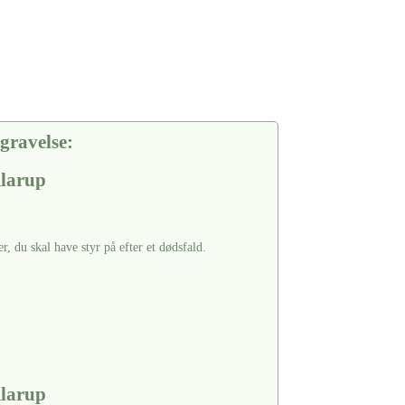
gravelse:
Klarup
er, du skal have styr på efter et dødsfald.
Klarup