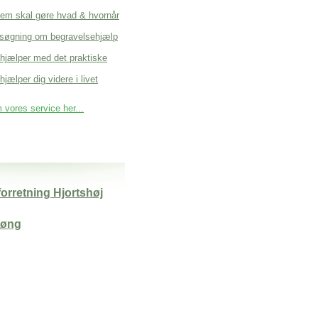
em skal gøre hvad & hvornår
søgning om begravelsehjælp
 hjælper med det praktiske
hjælper dig videre i livet
vores service her...
orretning Hjortshøj
Høng