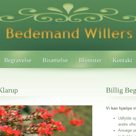
Begravelse
Bisættelse
Blomster
Kontakt
Klarup
Billig Be
Vi kan hjælpe m
 når det gælder
Udfylde o
andre off
Ansøge o