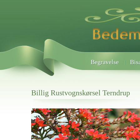
Begravelse
Bis
Billig Rustvognskørsel Terndrup
Her hos os får du altid en god afslutning når det gælder
Billig Rustvognskørsel Terndrup
vi hjælper i alle faser af begravelsel