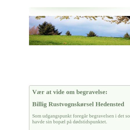
Her hos os får du altid en god afslutning når det gælder
Billig Rustvognskørsel Hedensted
vi hjælper i alle faser af begravelsel
Vær at vide om begravelse:
Billig Rustvognskørsel Hedensted
Som udgangspunkt foregår begravelsen i det so
havde sin bopæl på dødstidspunktet.