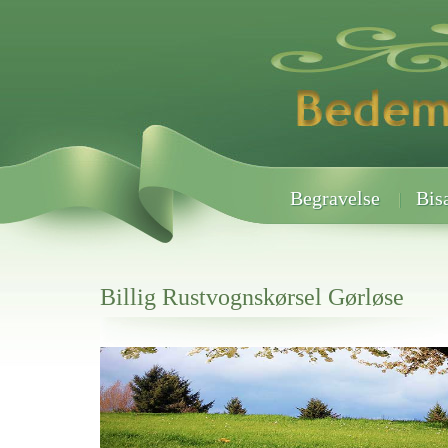
Begravelse
Bis
Billig Rustvognskørsel Gørløse
Her hos os får du altid en god afslutning når det gælder
Billig Rustvognskørsel Gørløse
vi hjælper i alle faser af begravelsel