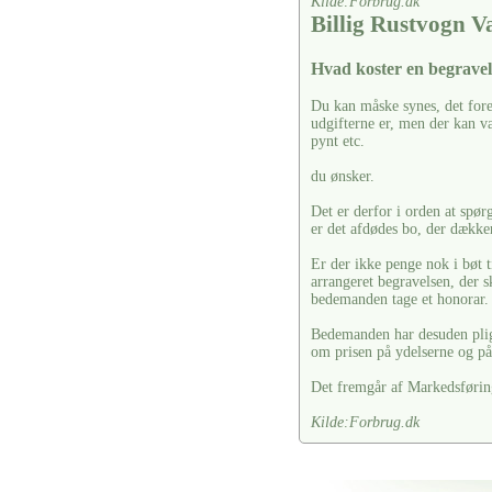
Kilde:Forbrug.dk
Billig Rustvogn V
Hvad koster en begravel
Du kan måske synes, det fore
udgifterne er, men der kan vær
pynt etc.
du ønsker.
Det er derfor i orden at spør
er det afdødes bo, der dækker
Er der ikke penge nok i bøt t
arrangeret begravelsen, der s
bedemanden tage et honorar.
Bedemanden har desuden pligt 
om prisen på ydelserne og på 
Det fremgår af Markedsførin
Kilde:Forbrug.dk