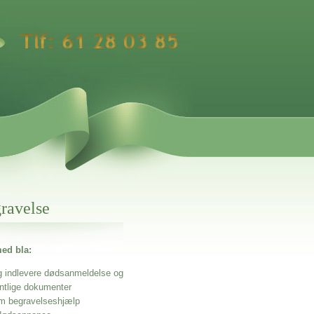
gravelse
ed bla:
g indlevere dødsanmeldelse og
entlige dokumenter
m begravelseshjælp