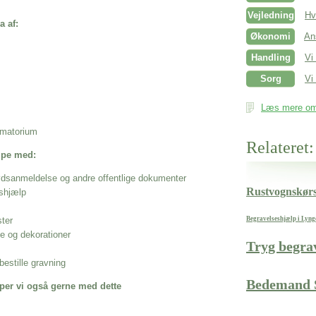
Vejledning
Hv
a af:
Økonomi
An
Handling
Vi
Sorg
Vi 
Læs mere om 
rematorium
Relateret:
ælpe med:
ødsanmeldelse og andre offentlige dokumenter
Rustvognskørs
shjælp
ster
Begravelseshjælp i Lyn
se og dekorationer
Tryg begra
estille gravning
Bedemand 
per vi også gerne med dette