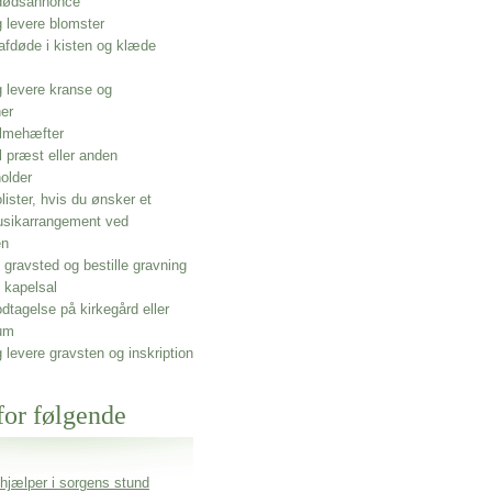
 dødsannonce
g levere blomster
afdøde i kisten og klæde
g levere kranse og
ner
lmehæfter
l præst eller anden
older
olister, hvis du ønsker et
usikarrangement ved
en
gravsted og bestille gravning
 kapelsal
dtagelse på kirkegård eller
um
g levere gravsten og inskription
for følgende
 hjælper i sorgens stund