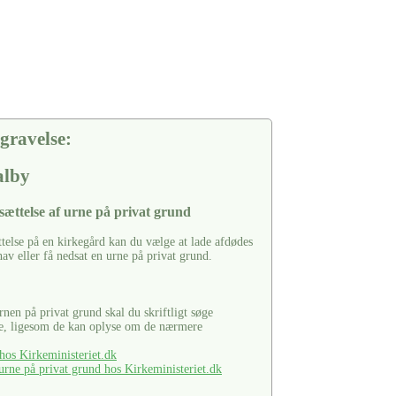
gravelse:
alby
sættelse af urne på privat grund
ttelse på en kirkegård kan du vælge at lade afdødes
hav eller få nedsat en urne på privat grund.
urnen på privat grund skal du skriftligt søge
se, ligesom de kan oplyse om de nærmere
os Kirkeministeriet.dk
rne på privat grund hos Kirkeministeriet.dk