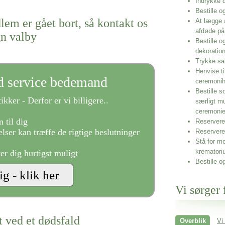
Indrykke
Bestille o
lem er gået bort, så kontakt os
At lægge 
afdøde på
gn valby
Bestille o
dekoratio
Trykke sa
Henvise ti
ld service bedemand
ceremonih
Bestille s
ikker - Derfor er vi billigere..
særligt m
ceremoni
 til dig
Reservere 
lser kan træffe de rigtige beslutninger
Reservere
Stå for mo
krematori
ter dig hurtigst muligt
Bestille o
Vi sørger 
t ved et dødsfald
Overblik
Vi