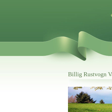
Billig Rustvogn V
Her hos os får du altid en god afslutning
Billig Rustvogn Valby
vi hjælper i alle faser af begravelsel