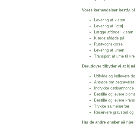
Vores kerneydelser består bl
Levering af kisten
Levering af ligtøj
Lægge afdøde i kisten
Klæde afdøde på
Rustvognskørsel
Levering af urnen
Transport af urne til k
Derudover tilbyder vi at hj
Udfylde og indlevere d
Ansøge om begravelse
Indrykke dødsannonce
Bestille og levere blom
Bestille og levere kran
Trykke salmehæfter
Reservere gravsted og b
Har de andre ønsker så hjæl