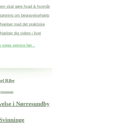
em skal gøre hvad & hvornår
søgning om begravelsehjælp
 hjælper med det praktiske
hjælper dig videre i livet
vores service her...
el Ribe
ge kommune
velse i Nørresundby
Svinninge