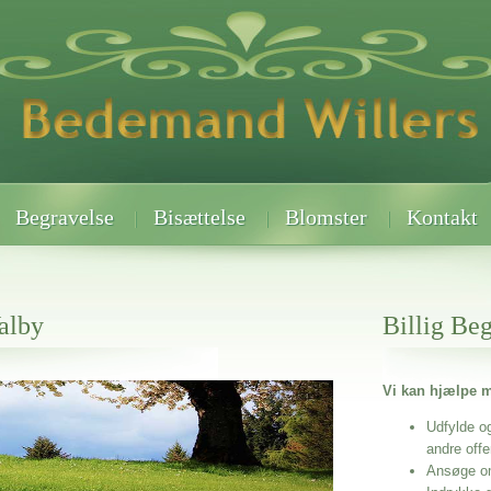
Begravelse
Bisættelse
Blomster
Kontakt
alby
Billig Be
Vi kan hjælpe m
 når det gælder
Udfylde o
andre off
Ansøge o