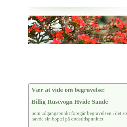
Her hos os får du altid en god afslutning når det gælder
Billig Rustvogn Hvide Sande
vi hjælper i alle faser af begravelsel
Vær at vide om begravelse:
Billig Rustvogn Hvide Sande
Som udgangspunkt foregår begravelsen i det so
havde sin bopæl på dødstidspunktet.