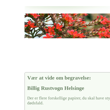
Her hos os får du altid en god afslutning når det gælder
Billig Rustvogn Helsinge
vi hjælper i alle faser af begravelsel
Vær at vide om begravelse:
Billig Rustvogn Helsinge
Der er flere forskellige papirer, du skal have sty
dødsfald.