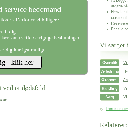
At lægge 
afdøde på
ld service bedemand
Henvise ti
ceremonih
ikker - Derfor er vi billigere..
Reservere 
Bestille o
 til dig
lser kan træffe de rigtige beslutninger
Vi sørger 
ter dig hurtigst muligt
Overblik
Vi
Vejledning
Hv
Økonomi
An
t ved et dødsfald
Handling
Vi
Sorg
Vi 
a af:
Læs mere om 
Relateret: