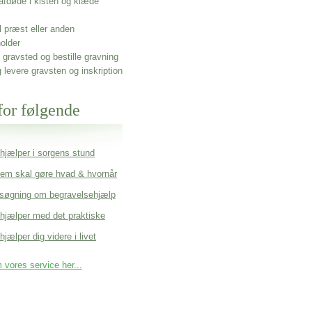
afdøde i kisten og klæde
l præst eller anden
older
gravsted og bestille gravning
g levere gravsten og inskription
for følgende
 hjælper i sorgens stund
em skal gøre hvad & hvornår
søgning om begravelsehjælp
 hjælper med det praktiske
hjælper dig videre i livet
vores service her...