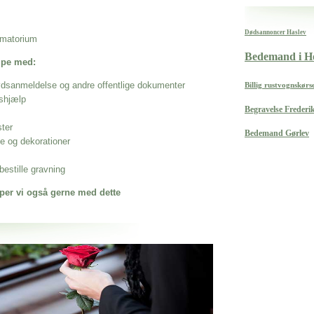
Dødsannoncer Haslev
rematorium
Bedemand i H
ælpe med:
ødsanmeldelse og andre offentlige dokumenter
Billig rustvognskør
shjælp
Begravelse Frederi
ster
Bedemand Gørlev
se og dekorationer
estille gravning
per vi også gerne med dette
 når det gælder