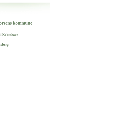
orsens kommune
sel København
ksberg