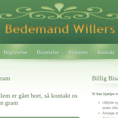
Begravelse
Bisættelse
Blomster
Kontakt
Gram
Billig Bis
Vi kan hjælpe m
lem er gået bort, så kontakt os
ogn gram
Udfylde o
andre off
Ansøge o