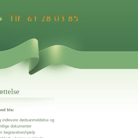
ættelse
ed bla:
g indlevere dødsanmeldelse og
entlige dokumenter
m begravelseshjælp