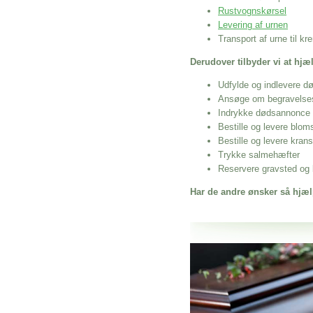
Rustvognskørsel
Levering af urnen
Transport af urne til k
Derudover tilbyder vi at hj
Udfylde og indlevere d
Ansøge om begravelse
Indrykke dødsannonce
Bestille og levere blom
Bestille og levere kran
Trykke salmehæfter
Reservere gravsted og b
Har de andre ønsker så hjæl
Her hos os får du altid en god afslutning
Billig Rustvogn Gram
vi hjælper i alle faser af begravelsel