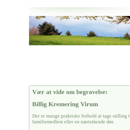
Her hos os får du altid en god afslutning når det gælder
Billig Kremering Virum
vi hjælper i alle faser af begravelsel
Vær at vide om begravelse:
Billig Kremering Virum
Der er mange praktiske forhold at tage stilling ti
familiemedlem eller en nærtstående dør.