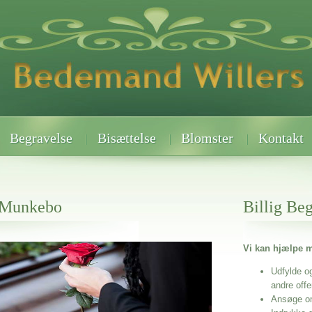
Begravelse
Bisættelse
Blomster
Kontakt
g Munkebo
Billig Be
Vi kan hjælpe m
 når det gælder
Udfylde o
andre off
Ansøge o