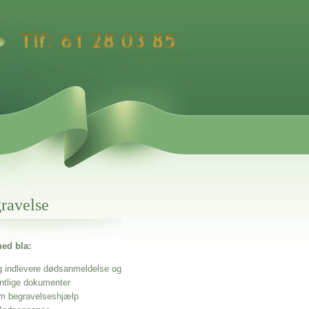
gravelse
ed bla:
g indlevere dødsanmeldelse og
entlige dokumenter
m begravelseshjælp