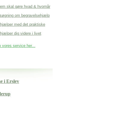
em skal gøre hvad & hvornår
søgning om begravelsehjælp
 hjælper med det praktiske
hjælper dig videre i livet
vores service her...
se i Erslev
derup