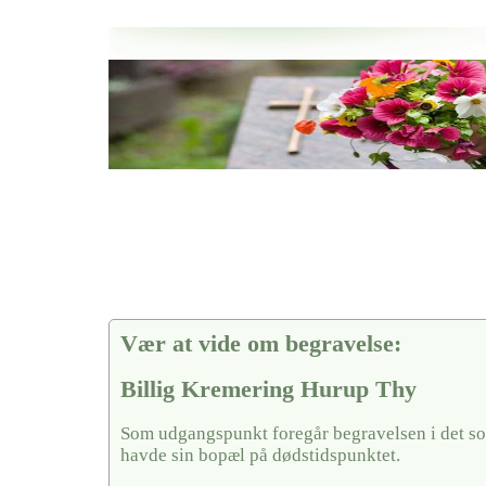
Her hos os får du altid en god afslutning når det gælder
Billig Kremering Hurup Thy
vi hjælper i alle faser af begravelsel
Vær at vide om begravelse:
Billig Kremering Hurup Thy
Som udgangspunkt foregår begravelsen i det so
havde sin bopæl på dødstidspunktet.