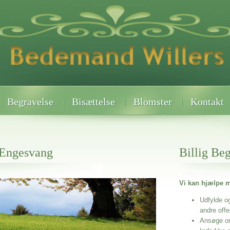
Begravelse
Bisættelse
Blomster
Kontakt
 Engesvang
Billig Be
Vi kan hjælpe m
 når det gælder
Udfylde o
andre off
Ansøge o