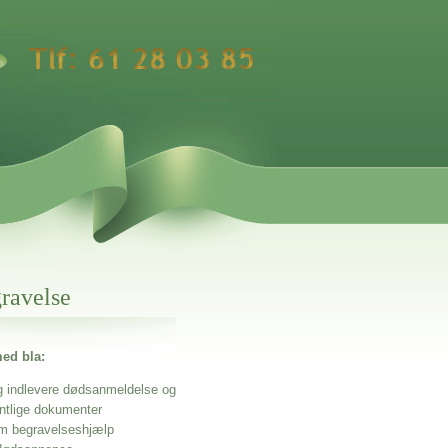
gravelse
ed bla:
g indlevere dødsanmeldelse og
entlige dokumenter
m begravelseshjælp