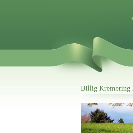
Billig Kremering
Her hos os får du altid en god afslutning
Billig Kremering Engesvang
vi hjælper i alle faser af begravelsel