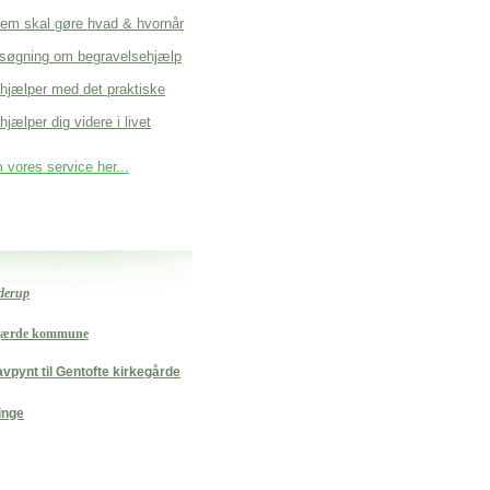
em skal gøre hvad & hvornår
søgning om begravelsehjælp
 hjælper med det praktiske
hjælper dig videre i livet
vores service her...
yderup
rgærde kommune
vpynt til Gentofte kirkegårde
inge