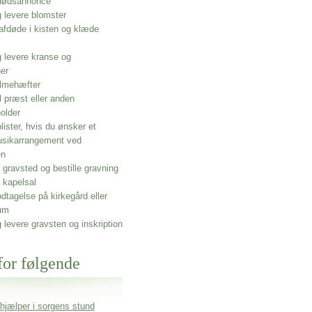
 dødsannonce
g levere blomster
afdøde i kisten og klæde
g levere kranse og
ner
lmehæfter
l præst eller anden
older
olister, hvis du ønsker et
usikarrangement ved
en
gravsted og bestille gravning
 kapelsal
dtagelse på kirkegård eller
um
g levere gravsten og inskription
for følgende
 hjælper i sorgens stund