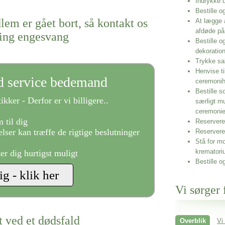
Indrykke
Bestille o
lem er gået bort, så kontakt os
At lægge 
afdøde på
ring engesvang
Bestille o
dekoratio
Trykke sa
Henvise ti
ld service bedemand
ceremonih
Bestille s
ikker - Derfor er vi billigere..
særligt m
ceremoni
 til dig
Reservere 
lser kan træffe de rigtige beslutninger
Reservere
Stå for mo
krematori
ter dig hurtigst muligt
Bestille o
Vi sørger 
t ved et dødsfald
Overblik
Vi