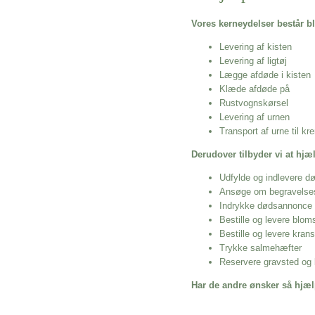
Vores kerneydelser består bl
Levering af kisten
Levering af ligtøj
Lægge afdøde i kisten
Klæde afdøde på
Rustvognskørsel
Levering af urnen
Transport af urne til k
Derudover tilbyder vi at hj
Udfylde og indlevere d
Ansøge om begravelse
Indrykke dødsannonce
Bestille og levere blom
Bestille og levere kran
Trykke salmehæfter
Reservere gravsted og b
Har de andre ønsker så hjæl