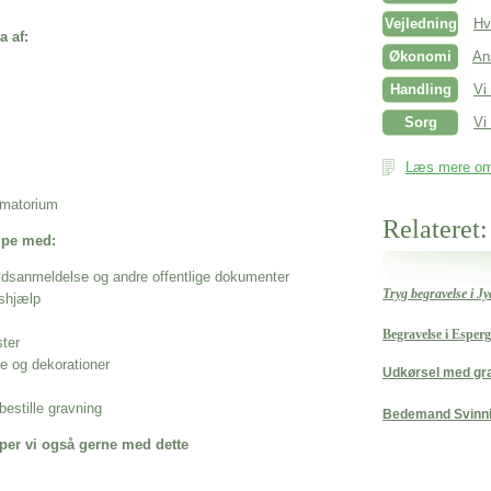
Vejledning
Hv
a af:
Økonomi
An
Handling
Vi
Sorg
Vi 
Læs mere om 
rematorium
Relateret:
ælpe med:
ødsanmeldelse og andre offentlige dokumenter
Tryg begravelse i J
shjælp
Begravelse i Espe
ster
se og dekorationer
Udkørsel med gra
estille gravning
Bedemand Svinn
per vi også gerne med dette