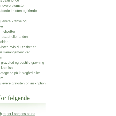
 dødsannonce
g levere blomster
afdøde i kisten og klæde
g levere kranse og
ner
lmehæfter
l præst eller anden
older
olister, hvis du ønsker et
usikarrangement ved
en
gravsted og bestille gravning
 kapelsal
dtagelse på kirkegård eller
um
g levere gravsten og inskription
for følgende
 hjælper i sorgens stund