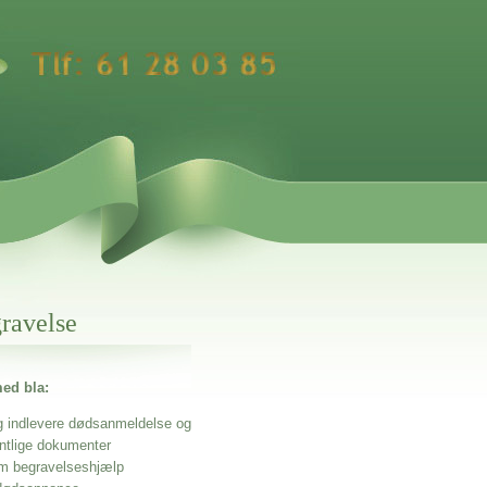
gravelse
ed bla:
g indlevere dødsanmeldelse og
entlige dokumenter
m begravelseshjælp