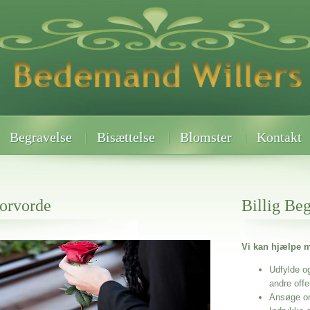
Begravelse
Bisættelse
Blomster
Kontakt
torvorde
Billig Be
Vi kan hjælpe m
 når det gælder
Udfylde o
andre off
Ansøge o