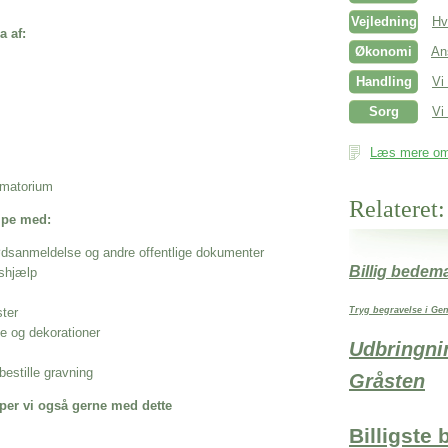
Vejledning
Hv
a af:
Økonomi
An
Handling
Vi
Sorg
Vi 
Læs mere om 
rematorium
Relateret:
ælpe med:
ødsanmeldelse og andre offentlige dokumenter
Billig bedem
shjælp
ster
Tryg begravelse i Gen
se og dekorationer
Udbringni
estille gravning
Gråsten
per vi også gerne med dette
Billigste 