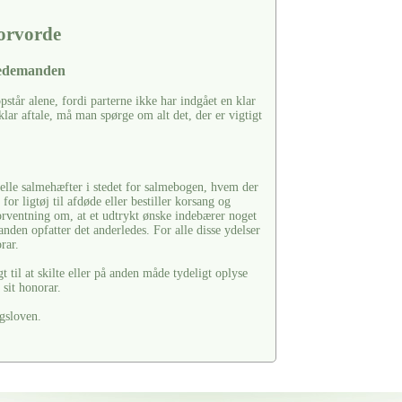
torvorde
bedemanden
tår alene, fordi parterne ikke har indgået en klar
klar aftale, må man spørge om alt det, der er vigtigt
ielle salmehæfter i stedet for salmebogen, hvem der
or ligtøj til afdøde eller bestiller korsang og
rventning om, at et udtrykt ønske indebærer noget
den opfatter det anderledes. For alle disse ydelser
rar.
til at skilte eller på anden måde tydeligt oplyse
sit honorar.
gsloven.