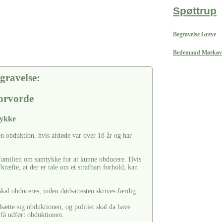
Spøttrup
Begravelse Greve
Bedemand Mørkøv
gravelse:
torvorde
tykke
en obduktion, hvis afdøde var over 18 år og har
e familien om samtykke for at kunne obducere. Hvis
fkræfte, at der er tale om et strafbart forhold, kan
skal obduceres, inden dødsattesten skrives færdig.
tte sig obduktionen, og politiet skal da have
 få udført obduktionen.