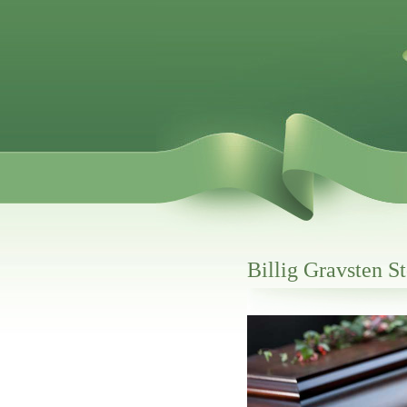
Billig Gravsten S
Her hos os får du altid en god afslutning
Billig Gravsten Storvorde
vi hjælper i alle faser af begravelsel