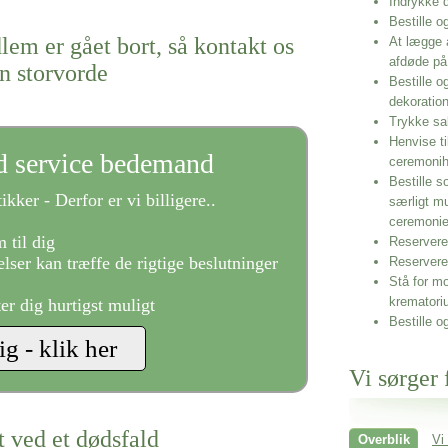
Indrykke
Bestille o
lem er gået bort, så kontakt os
At lægge 
afdøde på
en storvorde
Bestille o
dekoratio
Trykke sa
Henvise ti
ld service bedemand
ceremonih
Bestille s
ikker - Derfor er vi billigere..
særligt m
ceremoni
 til dig
Reservere 
lser kan træffe de rigtige beslutninger
Reservere
Stå for mo
krematori
ter dig hurtigst muligt
Bestille o
Vi sørger 
t ved et dødsfald
Overblik
Vi