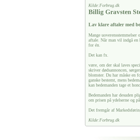
Kilde:Forbrug.dk
Billig Gravsten S
Lav klare aftaler med 
Mange uoverensstemmelser ops
aftale. Når man vil indgå en 
for én.
Det kan fx.
være, om der skal laves spec
skriver dødsannoncen, sørger f
blomster. Du har måske en fo
ganske bestemt, mens bedeman
kan bedemanden tage et hono
Bedemanden har desuden pligt 
om prisen på ydelserne og på 
Det fremgår af Markedsførin
Kilde:Forbrug.dk