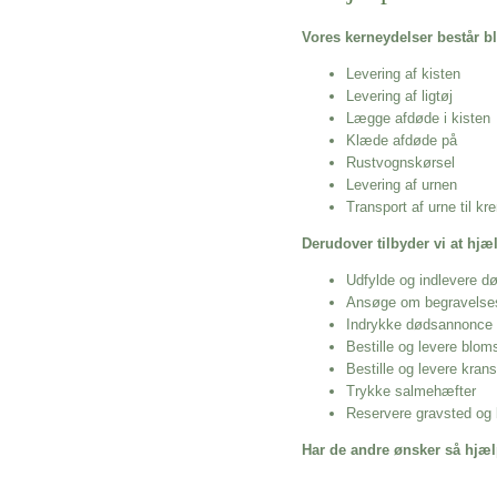
Vores kerneydelser består bl
Levering af kisten
Levering af ligtøj
Lægge afdøde i kisten
Klæde afdøde på
Rustvognskørsel
Levering af urnen
Transport af urne til k
Derudover tilbyder vi at hj
Udfylde og indlevere d
Ansøge om begravelse
Indrykke dødsannonce
Bestille og levere blom
Bestille og levere kran
Trykke salmehæfter
Reservere gravsted og b
Har de andre ønsker så hjæl