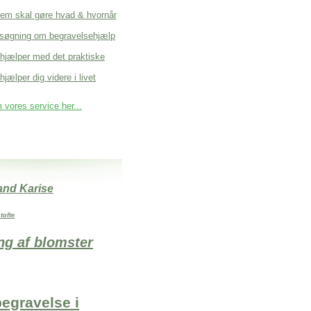
em skal gøre hvad & hvornår
søgning om begravelsehjælp
 hjælper med det praktiske
hjælper dig videre i livet
vores service her...
and Karise
tofte
ng af blomster
begravelse i