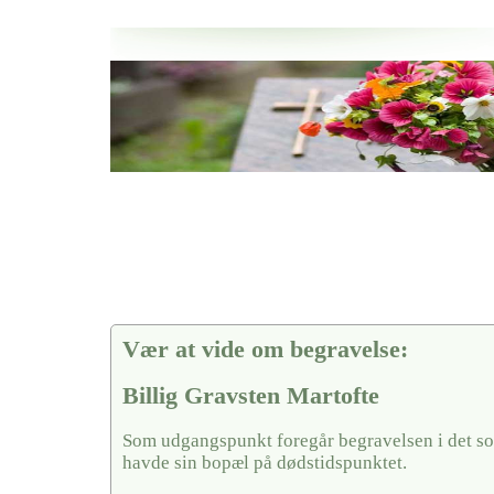
Her hos os får du altid en god afslutning når det gælder
Billig Gravsten Martofte
vi hjælper i alle faser af begravelsel
Vær at vide om begravelse:
Billig Gravsten Martofte
Som udgangspunkt foregår begravelsen i det so
havde sin bopæl på dødstidspunktet.