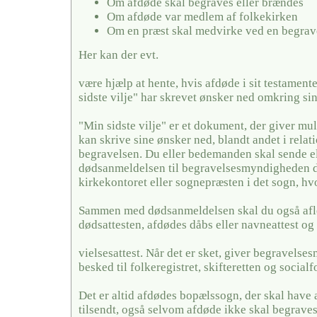
Om afdøde skal begraves eller brændes
Om afdøde var medlem af folkekirken
Om en præst skal medvirke ved en begrav
Her kan der evt.
være hjælp at hente, hvis afdøde i sit testamente
sidste vilje" har skrevet ønsker ned omkring si
"Min sidste vilje" er et dokument, der giver mul
kan skrive sine ønsker ned, blandt andet i relati
begravelsen. Du eller bedemanden skal sende el
dødsanmeldelsen til begravelsesmyndigheden de
kirkekontoret eller sognepræsten i det sogn, hv
Sammen med dødsanmeldelsen skal du også afl
dødsattesten, afdødes dåbs eller navneattest og 
vielsesattest. Når det er sket, giver begravels
besked til folkeregistret, skifteretten og social
Det er altid afdødes bopælssogn, der skal have
tilsendt, også selvom afdøde ikke skal begraves