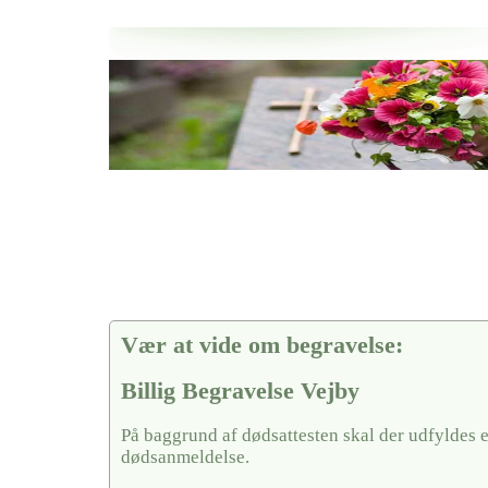
Her hos os får du altid en god afslutning når det gælder
Billig Begravelse Vejby
vi hjælper i alle faser af begravelsel
Vær at vide om begravelse:
Billig Begravelse Vejby
På baggrund af dødsattesten skal der udfyldes 
dødsanmeldelse.