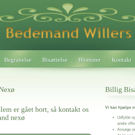
Begravelse
Bisættelse
Blomster
Kontakt
 Nexø
Billig Bis
Vi kan hjælpe m
lem er gået bort, så kontakt os
and nexø
Udfylde o
andre off
Ansøge o