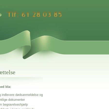
ættelse
ed bla:
g indlevere dødsanmeldelse og
entlige dokumenter
m begravelseshjælp