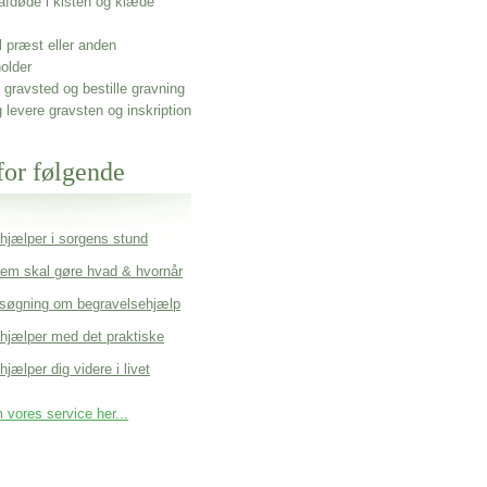
afdøde i kisten og klæde
l præst eller anden
older
gravsted og bestille gravning
g levere gravsten og inskription
for følgende
 hjælper i sorgens stund
em skal gøre hvad & hvornår
søgning om begravelsehjælp
 hjælper med det praktiske
hjælper dig videre i livet
vores service her...