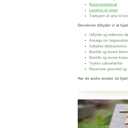
Rustvognskørsel
Levering af urnen
Transport af urne til k
Derudover tilbyder vi at hj
Udfylde og indlevere d
Ansøge om begravelse
Indrykke dødsannonce
Bestille og levere blom
Bestille og levere kran
Trykke salmehæfter
Reservere gravsted og b
Har de andre ønsker så hjæl
Her hos os får du altid en god afslutning
Billig Bedemand Nexø
vi hjælper i alle faser af begravelsel