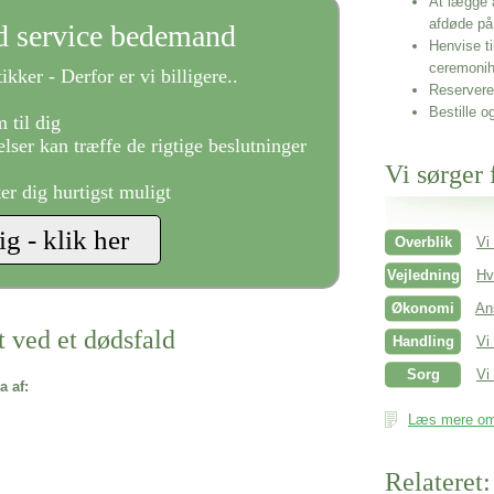
At lægge 
afdøde på
ld service bedemand
Henvise ti
ceremonih
ikker - Derfor er vi billigere..
Reservere 
Bestille o
 til dig
lser kan træffe de rigtige beslutninger
Vi sørger 
ter dig hurtigst muligt
Overblik
Vi
Vejledning
Hv
Økonomi
An
t ved et dødsfald
Handling
Vi
Sorg
Vi 
a af:
Læs mere om 
Relateret: