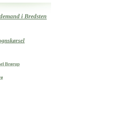
edemand i Bredsten
vognskørsel
el Brørup
rø