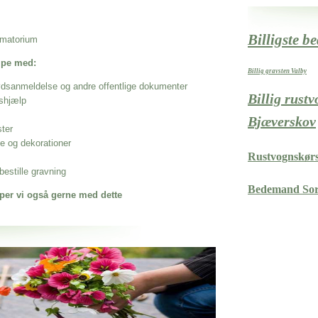
Billigste b
rematorium
ælpe med:
Billig gravsten Valby
ødsanmeldelse og andre offentlige dokumenter
Billig rust
shjælp
Bjæverskov
ster
se og dekorationer
Rustvognskørs
estille gravning
Bedemand So
per vi også gerne med dette
 når det gælder