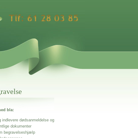
gravelse
ed bla:
g indlevere dødsanmeldelse og
entlige dokumenter
m begravelseshjælp