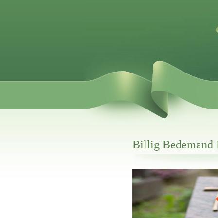
Billig Bedemand
Her hos os får du altid en god afslutning
Billig Bedemand Hammel
vi hjælper i alle faser af begravelsel