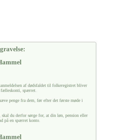
gravelse:
 Hammel
nmeldelsen af dødsfaldet til folkeregistret bliver
fælleskonti, spærret.
hæve penge fra dem, før efter det første møde i
 skal du derfor sørge for, at din løn, pension eller
nd på en spærret konto.
 Hammel