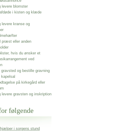
 dødsannonce
g levere blomster
afdøde i kisten og klæde
g levere kranse og
ner
lmehæfter
l præst eller anden
older
olister, hvis du ønsker et
usikarrangement ved
en
gravsted og bestille gravning
 kapelsal
dtagelse på kirkegård eller
um
g levere gravsten og inskription
for følgende
 hjælper i sorgens stund