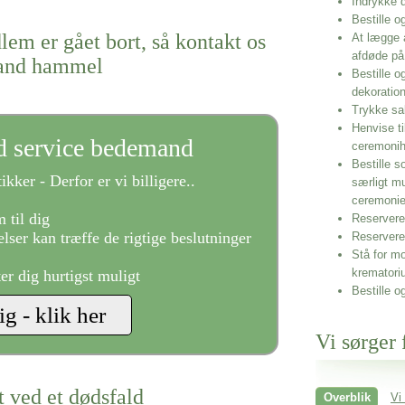
Indrykke
Bestille o
lem er gået bort, så kontakt os
At lægge 
afdøde på
mand hammel
Bestille o
dekoratio
Trykke sa
Henvise ti
ld service bedemand
ceremonih
Bestille s
ikker - Derfor er vi billigere..
særligt m
ceremoni
 til dig
Reservere 
lser kan træffe de rigtige beslutninger
Reservere
Stå for mo
krematori
ter dig hurtigst muligt
Bestille o
Vi sørger 
t ved et dødsfald
Overblik
Vi