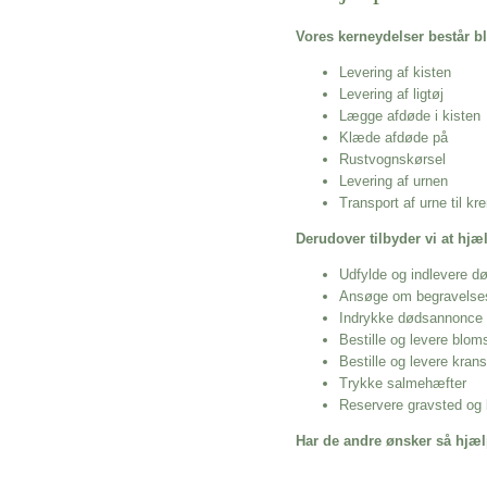
Vores kerneydelser består bl
Levering af kisten
Levering af ligtøj
Lægge afdøde i kisten
Klæde afdøde på
Rustvognskørsel
Levering af urnen
Transport af urne til k
Derudover tilbyder vi at hj
Udfylde og indlevere d
Ansøge om begravelse
Indrykke dødsannonce
Bestille og levere blom
Bestille og levere kran
Trykke salmehæfter
Reservere gravsted og b
Har de andre ønsker så hjæl