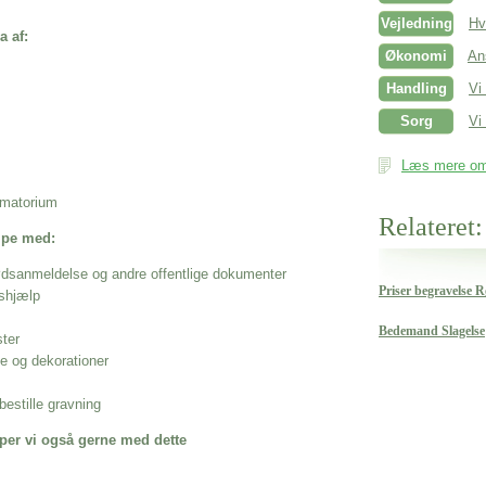
Vejledning
Hv
a af:
Økonomi
An
Handling
Vi
Sorg
Vi 
Læs mere om 
rematorium
Relateret:
ælpe med:
ødsanmeldelse og andre offentlige dokumenter
Priser begravelse 
shjælp
Bedemand Slagelse
ster
se og dekorationer
estille gravning
per vi også gerne med dette