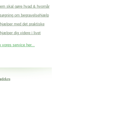
em skal gøre hvad & hvornår
søgning om begravelsehjælp
 hjælper med det praktiske
hjælper dig videre i livet
vores service her...
Rødekro