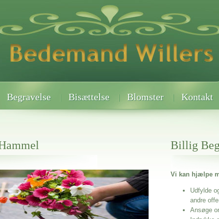
Begravelse
Bisættelse
Blomster
Kontakt
 Hammel
Billig Be
Vi kan hjælpe m
 når det gælder
Udfylde o
andre off
Ansøge o