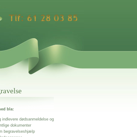
gravelse
ed bla:
g indlevere dødsanmeldelse og
entlige dokumenter
m begravelseshjælp