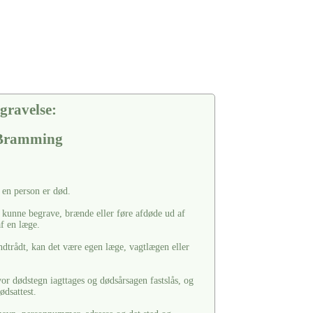
gravelse:
 Bramming
t en person er død.
 kunne begrave, brænde eller føre afdøde ud af
af en læge.
dtrådt, kan det være egen læge, vagtlægen eller
or dødstegn iagttages og dødsårsagen fastslås, og
ødsattest.