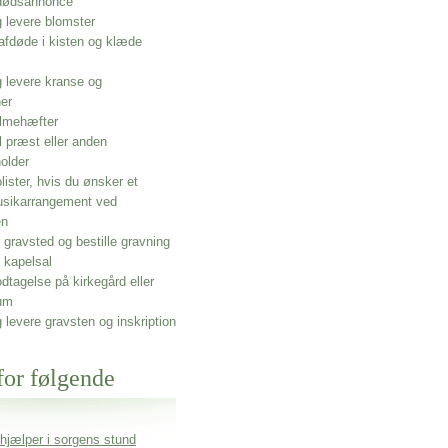
 dødsannonce
g levere blomster
afdøde i kisten og klæde
g levere kranse og
ner
lmehæfter
l præst eller anden
older
olister, hvis du ønsker et
usikarrangement ved
en
gravsted og bestille gravning
 kapelsal
dtagelse på kirkegård eller
um
g levere gravsten og inskription
for følgende
 hjælper i sorgens stund