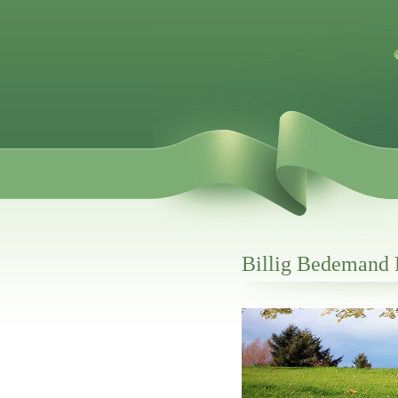
Billig Bedemand
Her hos os får du altid en god afslutning
Billig Bedemand Bramming
vi hjælper i alle faser af begravelsel