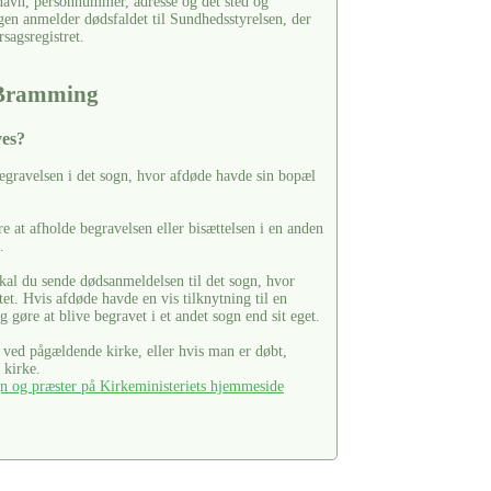
 navn, personnummer, adresse og det sted og
gen anmelder dødsfaldet til Sundhedsstyrelsen, der
rsagsregistret.
 Bramming
ves?
gravelsen i det sogn, hvor afdøde havde sin bopæl
e at afholde begravelsen eller bisættelsen i en anden
.
al du sende dødsanmeldelsen til det sogn, hvor
et. Hvis afdøde havde en vis tilknytning til en
g gøre at blive begravet i et andet sogn end sit eget.
t ved pågældende kirke, eller hvis man er døbt,
 kirke.
n og præster på Kirkeministeriets hjemmeside