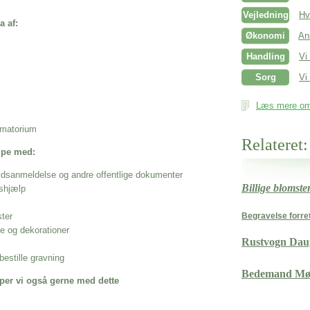
Vejledning
Hv
a af:
Økonomi
An
Handling
Vi
Sorg
Vi 
Læs mere om 
rematorium
Relateret:
ælpe med:
ødsanmeldelse og andre offentlige dokumenter
Billige blomst
shjælp
ster
Begravelse forre
se og dekorationer
Rustvogn Dau
estille gravning
Bedemand Mø
per vi også gerne med dette