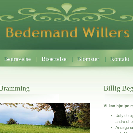
Begravelse
Bisættelse
Blomster
Kontakt
 Bramming
Billig Be
Vi kan hjælpe m
 når det gælder
Udfylde o
andre off
Ansøge o