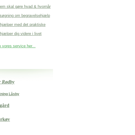
em skal gøre hvad & hvornår
søgning om begravelsehjælp
 hjælper med det praktiske
hjælper dig videre i livet
vores service her...
er Rødby
tning Låsby
gård
rkøv