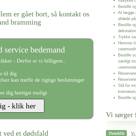
Indrykke
Bestille o
lem er gået bort, så kontakt os
At lægge 
afdøde på
mand bramming
Bestille o
dekoratio
Trykke sa
Henvise ti
ld service bedemand
ceremonih
Bestille s
ikker - Derfor er vi billigere..
særligt m
ceremoni
 til dig
Reservere 
lser kan træffe de rigtige beslutninger
Reservere
Stå for mo
krematori
ter dig hurtigst muligt
Bestille o
Vi sørger 
t ved et dødsfald
Overblik
Vi