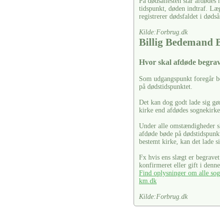
På dødsattesten står afdødes
tidspunkt, døden indtraf. Læ
registrerer dødsfaldet i dødså
Kilde:Forbrug.dk
Billig Bedemand
Hvor skal afdøde begra
Som udgangspunkt foregår be
på dødstidspunktet.
Det kan dog godt lade sig gør
kirke end afdødes sognekirke
Under alle omstændigheder sk
afdøde bøde på dødstidspunkt
bestemt kirke, kan det lade si
Fx hvis ens slægt er begrave
konfirmeret eller gift i denne
Find oplysninger om alle sog
km.dk
Kilde:Forbrug.dk