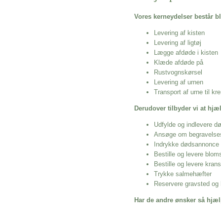
Vores kerneydelser består bl
Levering af kisten
Levering af ligtøj
Lægge afdøde i kisten
Klæde afdøde på
Rustvognskørsel
Levering af urnen
Transport af urne til k
Derudover tilbyder vi at hj
Udfylde og indlevere d
Ansøge om begravelse
Indrykke dødsannonce
Bestille og levere blom
Bestille og levere kran
Trykke salmehæfter
Reservere gravsted og b
Har de andre ønsker så hjæl