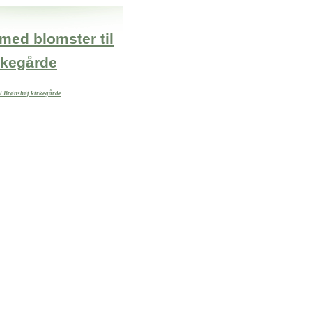
med blomster til
rkegårde
il Brønshøj kirkegårde