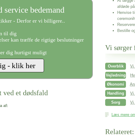
At lægge 
afdøde på
ld service bedemand
Henvise ti
ceremonih
ikker - Derfor er vi billigere..
Reservere 
Bestille o
 til dig
lser kan træffe de rigtige beslutninger
Vi sørger 
ter dig hurtigst muligt
Overblik
Vi
Vejledning
Hv
Økonomi
An
t ved et dødsfald
Handling
Vi
Sorg
Vi 
a af:
Læs mere om 
Relateret: