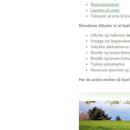
Rustvognskørsel
Levering af urnen
Transport af urne til k
Derudover tilbyder vi at hj
Udfylde og indlevere d
Ansøge om begravelse
Indrykke dødsannonce
Bestille og levere blom
Bestille og levere kran
Trykke salmehæfter
Reservere gravsted og b
Har de andre ønsker så hjæl
Her hos os får du altid en god afslutning
Billig Bedemand Bjerringbro
vi hjælper i alle faser af begravelsel