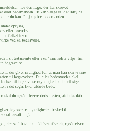
anmeldelsen hos den læge, der har skrevet
ret eller bedemanden Du kan vælge selv at udfylde
 eller du kan få hjælp hos bedemanden.
 andet oplyses,
ves eller brændes
 af folkekirken
virke ved en begravelse.
de i sit testamente eller i en "min sidste vilje" har
in begravelse.
ment, der giver mulighed for, at man kan skrive sine
lation til begravelsen. Du eller bedemanden skal
eldelsen til begravelsesmyndigheden det vil sige
sten i det sogn, hvor afdøde bøde.
skal du også aflevere dødsattesten, afdødes dåbs
t, giver begravelsesmyndigheden besked til
g socialforvaltningen.
ogn, der skal have anmeldelsen tilsendt, også selvom
.