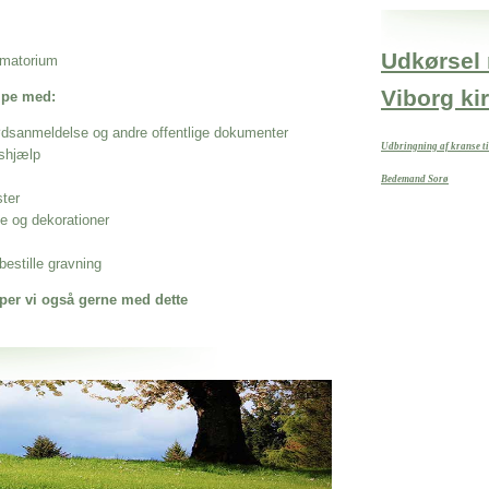
Udkørsel 
rematorium
Viborg ki
ælpe med:
ødsanmeldelse og andre offentlige dokumenter
Udbringning af kranse t
shjælp
Bedemand Sorø
ster
se og dekorationer
estille gravning
per vi også gerne med dette
 når det gælder