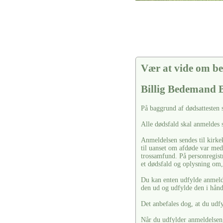
Vær at vide om be
Billig Bedemand 
På baggrund af dødsattesten 
Alle dødsfald skal anmeldes s
Anmeldelsen sendes til kirkek
til uanset om afdøde var medl
trossamfund. På personregistr
et dødsfald og oplysning om, 
Du kan enten udfylde anmelde
den ud og udfylde den i hån
Det anbefales dog, at du udf
Når du udfylder anmeldelsen, 