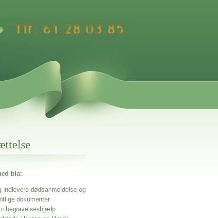
ættelse
ed bla:
g indlevere dødsanmeldelse og
entlige dokumenter
m begravelseshjælp