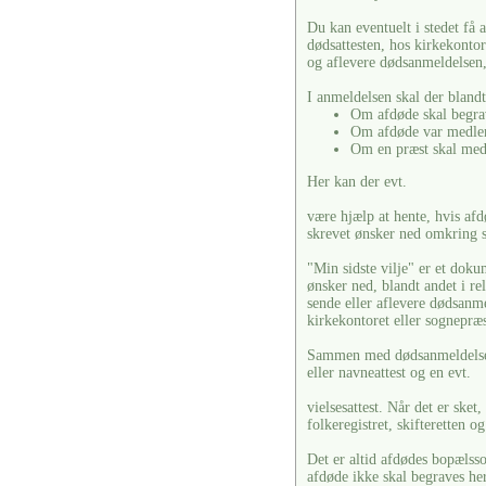
Du kan eventuelt i stedet få 
dødsattesten, hos kirkekonto
og aflevere dødsanmeldelsen,
I anmeldelsen skal der blandt
Om afdøde skal begra
Om afdøde var medlem
Om en præst skal med
Her kan der evt.
være hjælp at hente, hvis afdø
skrevet ønsker ned omkring s
"Min sidste vilje" er et doku
ønsker ned, blandt andet i re
sende eller aflevere dødsanm
kirkekontoret eller sognepræ
Sammen med dødsanmeldelsen 
eller navneattest og en evt.
vielsesattest. Når det er ske
folkeregistret, skifteretten o
Det er altid afdødes bopælss
afdøde ikke skal begraves her