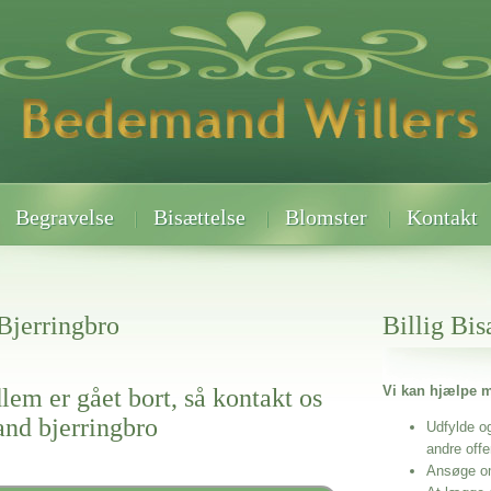
Begravelse
Bisættelse
Blomster
Kontakt
Bjerringbro
Billig Bis
Vi kan hjælpe m
lem er gået bort, så kontakt os
and bjerringbro
Udfylde o
andre off
Ansøge o