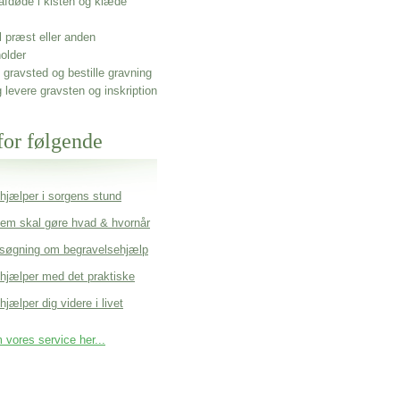
afdøde i kisten og klæde
l præst eller anden
older
gravsted og bestille gravning
g levere gravsten og inskription
for følgende
 hjælper i sorgens stund
em skal gøre hvad & hvornår
søgning om begravelsehjælp
 hjælper med det praktiske
hjælper dig videre i livet
vores service her...