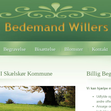
Begravelse
Bisættelse
Blomster
Kontakt
p I Skælskør Kommune
Billig Be
Vi kan hjælpe m
 når det gælder
 Kommune
Udfylde o
andre off
Ansøge o