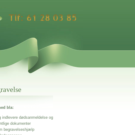
gravelse
ed bla:
g indlevere dødsanmeldelse og
entlige dokumenter
m begravelseshjælp