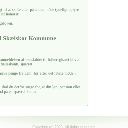
til at skilte eller på anden måde tydeligt oplyse
sit honorar.
gsloven.
p I Skælskør Kommune
nmeldelsen af dødsfaldet til folkeregistret bliver
fælleskonti, spærret.
hæve penge fra dem, før efter det første møde i
 skal du derfor sørge for, at din løn, pension eller
nd på en spærret konto.
Copyright (c) 2026. All rights reserved.