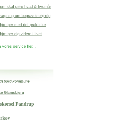
em skal gøre hvad & hvornår
søgning om begravelsehjælp
 hjælper med det praktiske
hjælper dig videre i livet
vores service her...
odsborg kommune
se Glamsbjerg
nskørsel Pandrup
rkøv