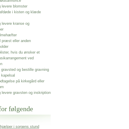
 dødsannonce
g levere blomster
afdøde i kisten og klæde
g levere kranse og
ner
lmehæfter
l præst eller anden
older
olister, hvis du ønsker et
usikarrangement ved
en
gravsted og bestille gravning
 kapelsal
dtagelse på kirkegård eller
um
g levere gravsten og inskription
for følgende
 hjælper i sorgens stund