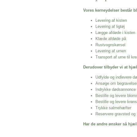
Vores kerneydelser består bl
Levering af kisten
Levering af ligtøj
Lægge afdøde i kisten
Klæde afdøde på
Rustvognskørsel
Levering af urnen
Transport af urne til k
Derudover tilbyder vi at hj
Udfylde og indlevere d
Ansøge om begravelse
Indrykke dødsannonce
Bestille og levere blom
Bestille og levere kran
Trykke salmehæfter
Reservere gravsted og b
Har de andre ønsker så hjæl