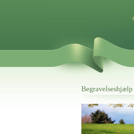
Begravelseshjæl
Her hos os får du altid en god afslutning
Begravelseshjælp I Skælskør
vi hjælper i alle faser af begravelsel