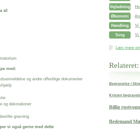
Vejledning
Hv
a af:
Økonomi
An
Handling
Vi
Sorg
Vi 
Læs mere om 
rematorium
Relateret:
ælpe med:
ødsanmeldelse og andre offentlige dokumenter
Begravelse i Sk
shjælp
Kristen begravel
ster
se og dekorationer
Billig rustvog
estille gravning
Bedemand Mø
per vi også gerne med dette