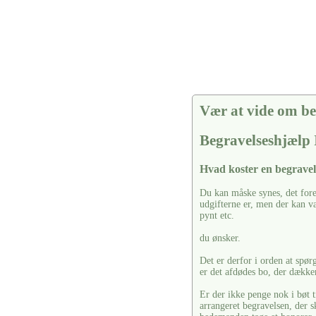
Vær at vide om be
Begravelseshjæl
Hvad koster en begravel
Du kan måske synes, det fore
udgifterne er, men der kan vær
pynt etc.
du ønsker.
Det er derfor i orden at spør
er det afdødes bo, der dækker
Er der ikke penge nok i bøt t
arrangeret begravelsen, der s