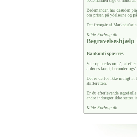
bedemanden tage et honorar.
Bedemanden har desuden pligt 
om prisen på ydelserne og på 
Det fremgår af Markedsførin
Kilde:Forbrug.dk
Begravelseshjæl
Bankonti spærres
Vær opmærksom på, at efter a
afdødes konti, herunder også 
Det er derfor ikke muligt at 
skifteretten.
Er du efterlevende ægtefælle,
andre indtægter ikke sættes i
Kilde:Forbrug.dk