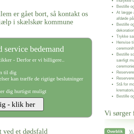
Indrykke
Bestille o
lem er gået bort, så kontakt os
At lægge 
afdøde på
hjælp i skælskør kommune
Bestille o
dekoratio
Trykke sa
Henvise ti
ld service bedemand
ceremonih
Bestille s
ikker - Derfor er vi billigere..
særligt m
ceremoni
 til dig
Reservere 
lser kan træffe de rigtige beslutninger
Reservere
Stå for mo
krematori
ter dig hurtigst muligt
Bestille o
Vi sørger 
t ved et dødsfald
Overblik
Vi