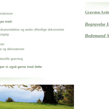
Gravsten Ard
rematorium
ælpe med:
Begravelse
ødsanmeldelse og andre offentlige dokumenter
shjælp
Bedemand S
ster
se og dekorationer
estille gravning
per vi også gerne med dette
 når det gælder
ommune