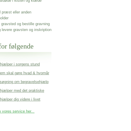
afdøde i kisten og klæde
l præst eller anden
older
gravsted og bestille gravning
g levere gravsten og inskription
for følgende
 hjælper i sorgens stund
em skal gøre hvad & hvornår
søgning om begravelsehjælp
 hjælper med det praktiske
hjælper dig videre i livet
vores service her...