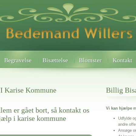
Begravelse
Bisættelse
Blomster
Kontakt
 I Karise Kommune
Billig Bis
Vi kan hjælpe m
lem er gået bort, så kontakt os
hjælp i karise kommune
Udfylde o
andre off
Ansøge o