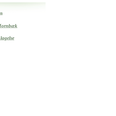
en
 Hornbæk
lagelse