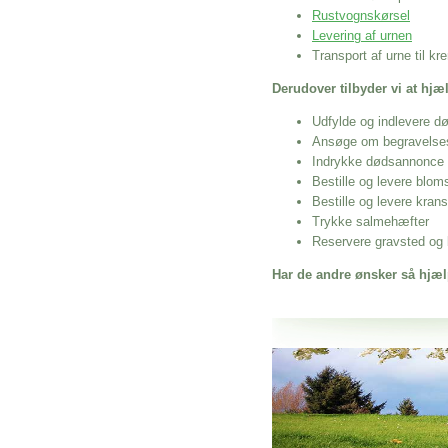
Rustvognskørsel
Levering af urnen
Transport af urne til k
Derudover tilbyder vi at hj
Udfylde og indlevere d
Ansøge om begravelse
Indrykke dødsannonce
Bestille og levere blom
Bestille og levere kran
Trykke salmehæfter
Reservere gravsted og b
Har de andre ønsker så hjæl
Her hos os får du altid en god afslutning
Begravelseshjælp I Karise K
vi hjælper i alle faser af begravelsel