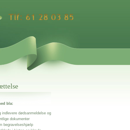
ættelse
ed bla:
g indlevere dødsanmeldelse og
entlige dokumenter
m begravelseshjælp