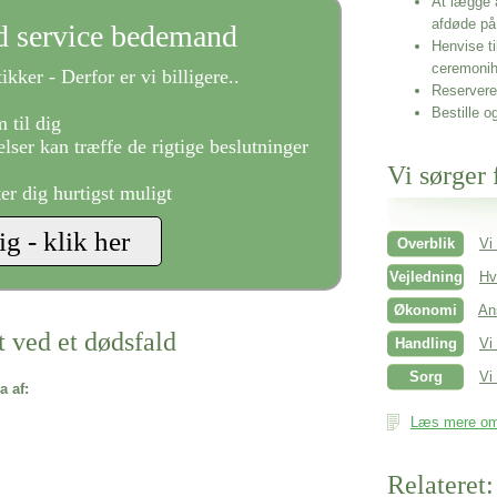
At lægge 
afdøde på
ld service bedemand
Henvise ti
ceremonih
ikker - Derfor er vi billigere..
Reservere 
Bestille o
 til dig
lser kan træffe de rigtige beslutninger
Vi sørger 
ter dig hurtigst muligt
Overblik
Vi
Vejledning
Hv
Økonomi
An
t ved et dødsfald
Handling
Vi
Sorg
Vi 
a af:
Læs mere om 
Relateret: