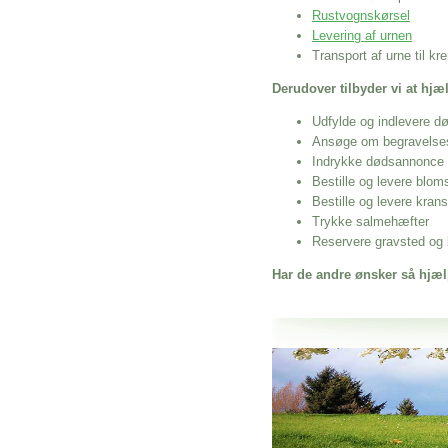
Rustvognskørsel
Levering af urnen
Transport af urne til k
Derudover tilbyder vi at hj
Udfylde og indlevere d
Ansøge om begravelse
Indrykke dødsannonce
Bestille og levere blom
Bestille og levere kran
Trykke salmehæfter
Reservere gravsted og b
Har de andre ønsker så hjæl
Her hos os får du altid en god afslutning
Begravelseshjælp I Højbjerg
vi hjælper i alle faser af begravelsel