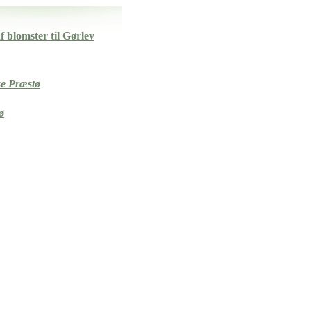
 blomster til Gørlev
se Præstø
ø