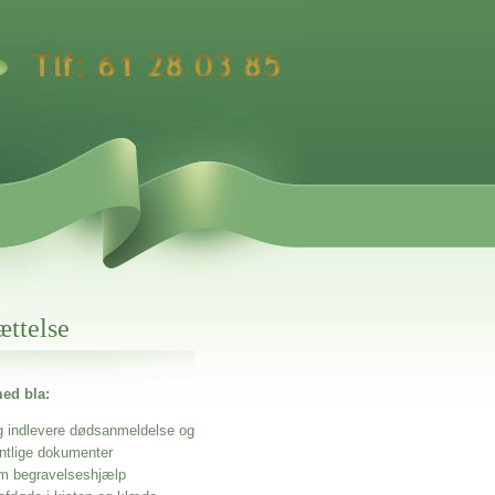
ættelse
ed bla:
g indlevere dødsanmeldelse og
entlige dokumenter
m begravelseshjælp