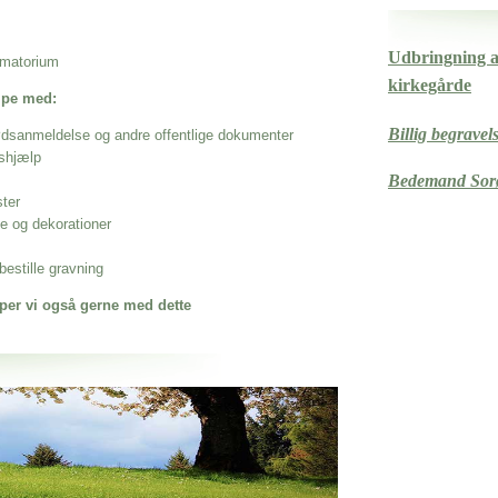
Udbringning af
rematorium
kirkegårde
ælpe med:
Billig begravel
ødsanmeldelse og andre offentlige dokumenter
shjælp
Bedemand Sor
ster
se og dekorationer
estille gravning
per vi også gerne med dette
 når det gælder
 Kommune