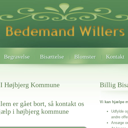
Begravelse
Bisættelse
Blomster
Kontakt
 I Højbjerg Kommune
Billig Bis
Vi kan hjælpe m
lem er gået bort, så kontakt os
hjælp i højbjerg kommune
Udfylde o
andre off
Ansøge o