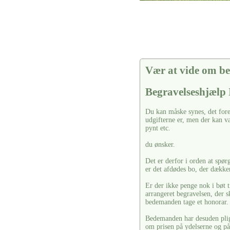
Vær at vide om be
Begravelseshjælp
Du kan måske synes, det fore
udgifterne er, men der kan vær
pynt etc.
du ønsker.
Det er derfor i orden at spør
er det afdødes bo, der dækker
Er der ikke penge nok i bøt t
arrangeret begravelsen, der s
bedemanden tage et honorar.
Bedemanden har desuden pligt 
om prisen på ydelserne og på 