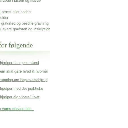
afdøde i kisten og klæde
l præst eller anden
older
gravsted og bestille gravning
g levere gravsten og inskription
for følgende
 hjælper i sorgens stund
em skal gøre hvad & hvornår
søgning om begravelsehjælp
 hjælper med det praktiske
hjælper dig videre i livet
vores service her...