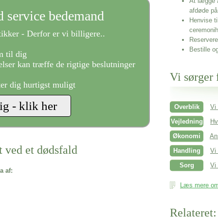
At lægge 
afdøde på
ld service bedemand
Henvise ti
ceremonih
ikker - Derfor er vi billigere..
Reservere 
Bestille o
 til dig
lser kan træffe de rigtige beslutninger
Vi sørger 
ter dig hurtigst muligt
Overblik
Vi
Vejledning
Hv
Økonomi
An
t ved et dødsfald
Handling
Vi
Sorg
Vi 
a af:
Læs mere om 
Relateret: