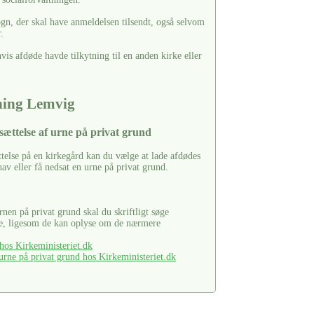
ogn, der skal have anmeldelsen tilsendt, også selvom
.
is afdøde havde tilkytning til en anden kirke eller
tning Lemvig
sættelse af urne på privat grund
ttelse på en kirkegård kan du vælge at lade afdødes
hav eller få nedsat en urne på privat grund.
urnen på privat grund skal du skriftligt søge
se, ligesom de kan oplyse om de nærmere
os Kirkeministeriet.dk
rne på privat grund hos Kirkeministeriet.dk