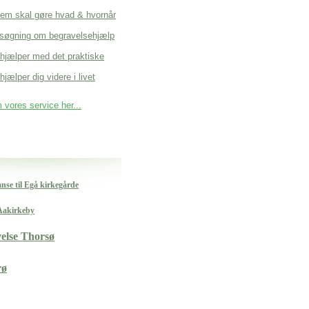
em skal gøre hvad & hvornår
søgning om begravelsehjælp
 hjælper med det praktiske
hjælper dig videre i livet
vores service her...
nse til Egå kirkegårde
 Aakirkeby
velse Thorsø
rø