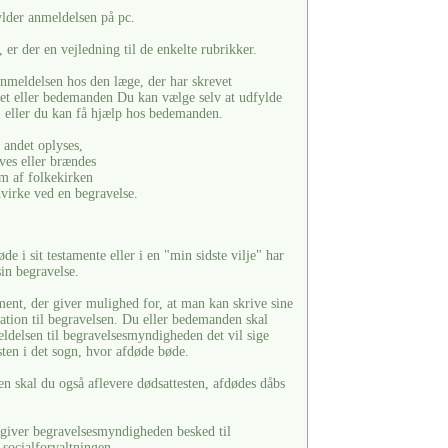
ylder anmeldelsen på pc.
er der en vejledning til de enkelte rubrikker.
anmeldelsen hos den læge, der har skrevet
ret eller bedemanden Du kan vælge selv at udfylde
 eller du kan få hjælp hos bedemanden.
 andet oplyses,
ves eller brændes
 af folkekirken
virke ved en begravelse.
de i sit testamente eller i en "min sidste vilje" har
in begravelse.
ment, der giver mulighed for, at man kan skrive sine
lation til begravelsen. Du eller bedemanden skal
eldelsen til begravelsesmyndigheden det vil sige
sten i det sogn, hvor afdøde bøde.
skal du også aflevere dødsattesten, afdødes dåbs
t, giver begravelsesmyndigheden besked til
g socialforvaltningen.