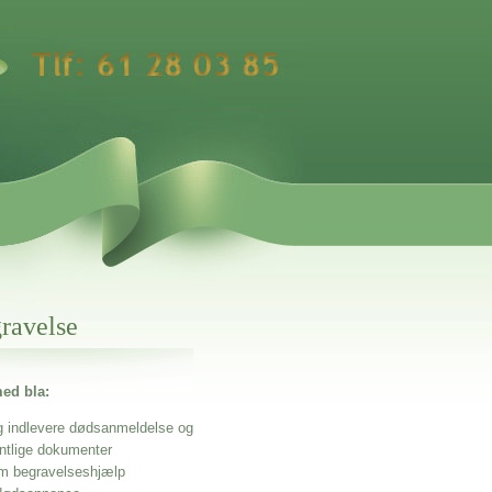
gravelse
ed bla:
g indlevere dødsanmeldelse og
entlige dokumenter
m begravelseshjælp