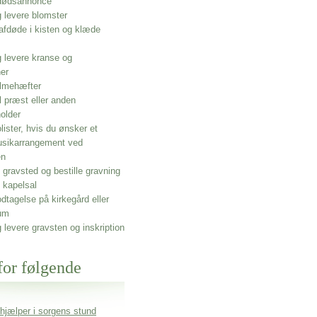
 dødsannonce
g levere blomster
afdøde i kisten og klæde
g levere kranse og
ner
lmehæfter
l præst eller anden
older
olister, hvis du ønsker et
usikarrangement ved
en
gravsted og bestille gravning
 kapelsal
dtagelse på kirkegård eller
um
g levere gravsten og inskription
for følgende
 hjælper i sorgens stund