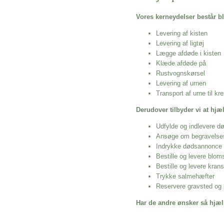
Vores kerneydelser består bl
Levering af kisten
Levering af ligtøj
Lægge afdøde i kisten
Klæde afdøde på
Rustvognskørsel
Levering af urnen
Transport af urne til k
Derudover tilbyder vi at hj
Udfylde og indlevere d
Ansøge om begravelse
Indrykke dødsannonce
Bestille og levere blom
Bestille og levere kran
Trykke salmehæfter
Reservere gravsted og b
Har de andre ønsker så hjæl