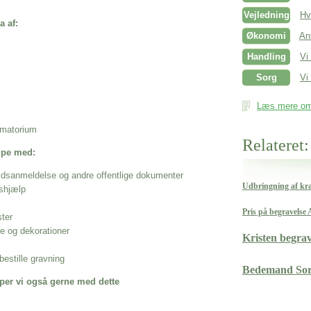
Vejledning
Hv
a af:
Økonomi
An
Handling
Vi
Sorg
Vi 
Læs mere om 
rematorium
Relateret:
ælpe med:
ødsanmeldelse og andre offentlige dokumenter
Udbringning af kra
shjælp
Pris på begravelse
ster
se og dekorationer
Kristen begra
estille gravning
Bedemand So
per vi også gerne med dette