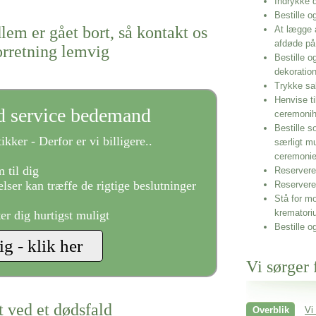
Indrykke
Bestille o
lem er gået bort, så kontakt os
At lægge 
afdøde på
orretning lemvig
Bestille o
dekoratio
Trykke sa
Henvise ti
ld service bedemand
ceremonih
Bestille s
ikker - Derfor er vi billigere..
særligt m
ceremoni
 til dig
Reservere 
lser kan træffe de rigtige beslutninger
Reservere
Stå for mo
krematori
ter dig hurtigst muligt
Bestille o
Vi sørger 
t ved et dødsfald
Overblik
Vi