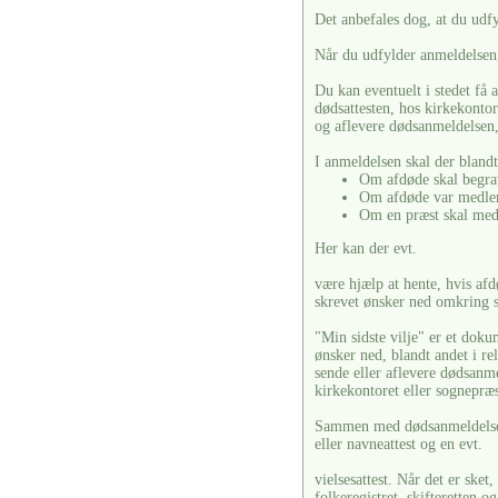
Det anbefales dog, at du udf
Når du udfylder anmeldelsen, 
Du kan eventuelt i stedet få 
dødsattesten, hos kirkekonto
og aflevere dødsanmeldelsen,
I anmeldelsen skal der blandt
Om afdøde skal begra
Om afdøde var medlem
Om en præst skal med
Her kan der evt.
være hjælp at hente, hvis afdø
skrevet ønsker ned omkring s
"Min sidste vilje" er et doku
ønsker ned, blandt andet i re
sende eller aflevere dødsanm
kirkekontoret eller sognepræ
Sammen med dødsanmeldelsen 
eller navneattest og en evt.
vielsesattest. Når det er ske
folkeregistret, skifteretten o