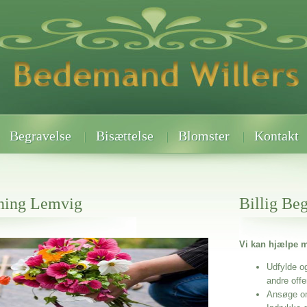
Begravelse
Bisættelse
Blomster
Kontakt
tning Lemvig
Billig Be
Vi kan hjælpe m
 når det gælder
Udfylde o
andre off
Ansøge o