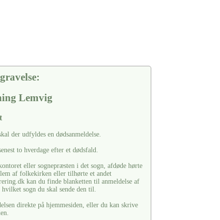
gravelse:
tning Lemvig
t
skal der udfyldes en dødsanmeldelse.
enest to hverdage efter et dødsfald.
ontoret eller sognepræsten i det sogn, afdøde hørte
em af folkekirken eller tilhørte et andet
ering.dk kan du finde blanketten til anmeldelse af
hvilket sogn du skal sende den til.
lsen direkte på hjemmesiden, eller du kan skrive
den.