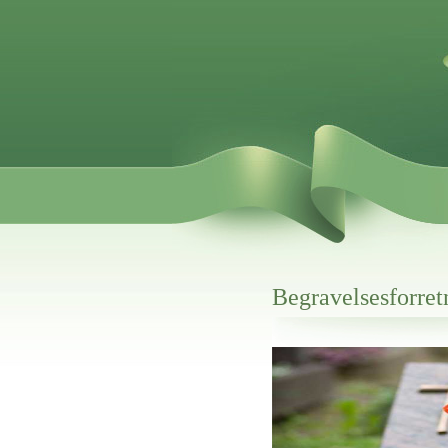
Begravelsesforre
Her hos os får du altid en god afslutning
Begravelsesforretning Lemvig
vi hjælper i alle faser af begravelsel