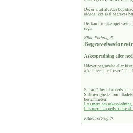
Det er altid afdødes bopælss
afdøde ikke skal begraves her
Det kan for eksempel være, hv
sogn.
Kilde:Forbrug.dk
Begravelsesforre
Askespredning eller ned
Udover begravelse eller bisæ
aske blive spredt over åbent 
For at få lov til at nedsætte 
Stiftsøvrigheden om tilladel
bestemmelser.
Læs mere om askespredning h
Læs mere om nedsættelse af u
Kilde:Forbrug.dk