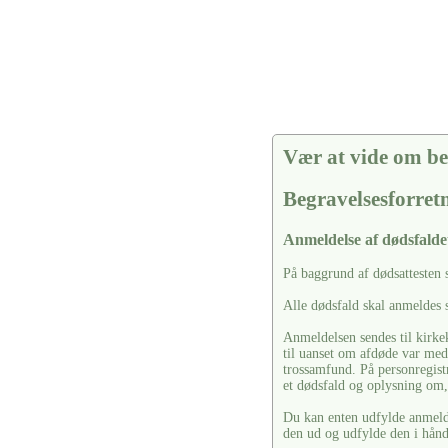
Vær at vide om be
Begravelsesforre
Anmeldelse af dødsfalde
På baggrund af dødsattesten 
Alle dødsfald skal anmeldes s
Anmeldelsen sendes til kirkek
til uanset om afdøde var medl
trossamfund. På personregistr
et dødsfald og oplysning om, 
Du kan enten udfylde anmelde
den ud og udfylde den i hån