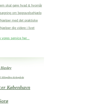
em skal gøre hvad & hvornår
søgning om begravelsehjælp
 hjælper med det praktiske
hjælper dig videre i livet
vores service her...
 Haslev
il Allingåbro kirkegårde
cer København
Sorø