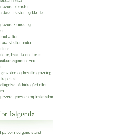
 dødsannonce
g levere blomster
afdøde i kisten og klæde
g levere kranse og
ner
lmehæfter
l præst eller anden
older
olister, hvis du ønsker et
usikarrangement ved
en
gravsted og bestille gravning
 kapelsal
dtagelse på kirkegård eller
um
g levere gravsten og inskription
for følgende
 hjælper i sorgens stund