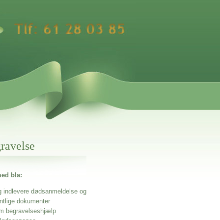
gravelse
ed bla:
g indlevere dødsanmeldelse og
entlige dokumenter
m begravelseshjælp