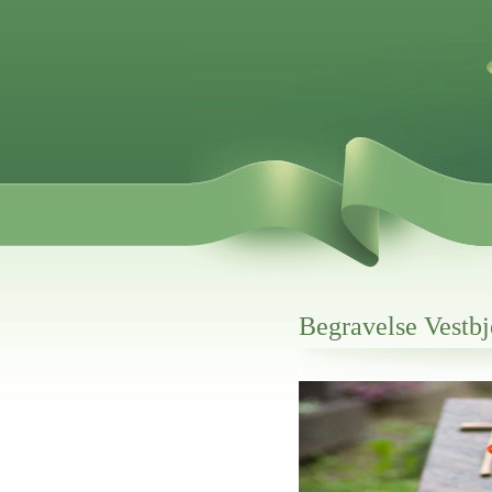
Begravelse Vestbj
Her hos os får du altid en god afslutning
Begravelse Vestbjerg
vi hjælper i alle faser af begravelsel