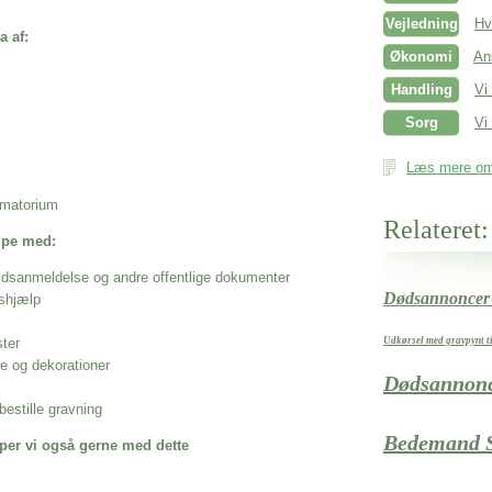
Vejledning
Hv
a af:
Økonomi
An
Handling
Vi
Sorg
Vi 
Læs mere om 
rematorium
Relateret:
ælpe med:
ødsanmeldelse og andre offentlige dokumenter
Dødsannoncer
shjælp
ster
Udkørsel med gravpynt t
se og dekorationer
Dødsannon
estille gravning
Bedemand 
per vi også gerne med dette