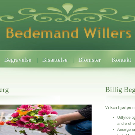
Begravelse
Bisættelse
Blomster
Kontakt
erg
Billig Be
Vi kan hjælpe m
 når det gælder
Udfylde o
andre off
Ansøge o