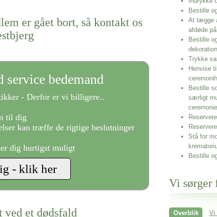
Indrykke
Bestille o
lem er gået bort, så kontakt os
At lægge 
afdøde på
estbjerg
Bestille o
dekoratio
Trykke sa
Henvise ti
ld service bedemand
ceremonih
Bestille s
ikker - Derfor er vi billigere..
særligt m
ceremoni
 til dig
Reservere 
lser kan træffe de rigtige beslutninger
Reservere
Stå for mo
krematori
ter dig hurtigst muligt
Bestille o
Vi sørger 
t ved et dødsfald
Overblik
Vi