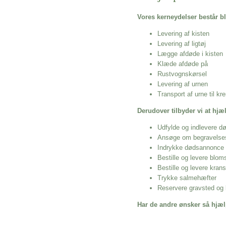
Vores kerneydelser består bl
Levering af kisten
Levering af ligtøj
Lægge afdøde i kisten
Klæde afdøde på
Rustvognskørsel
Levering af urnen
Transport af urne til k
Derudover tilbyder vi at hj
Udfylde og indlevere d
Ansøge om begravelse
Indrykke dødsannonce
Bestille og levere blom
Bestille og levere kran
Trykke salmehæfter
Reservere gravsted og b
Har de andre ønsker så hjæl