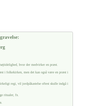
gravelse:
erg
 højtidelighed, hvor der medvirker en præst.
æst i folkekirken, men det kan også være en præst i
keligt regi, vil jordpåkastelse oftest skulle indgå i
e ritualer, fx.
n.