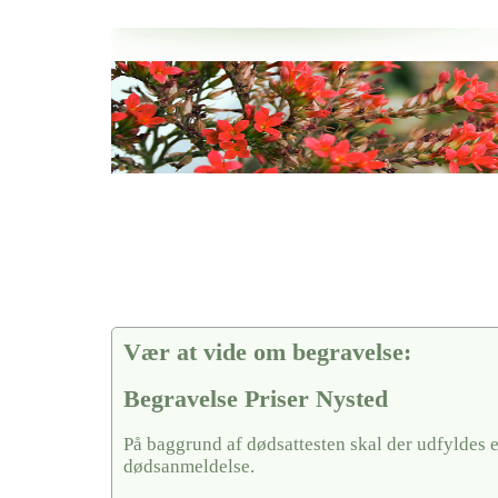
Her hos os får du altid en god afslutning når det gælder
Begravelse Priser Nysted
vi hjælper i alle faser af begravelsel
Vær at vide om begravelse:
Begravelse Priser Nysted
På baggrund af dødsattesten skal der udfyldes 
dødsanmeldelse.