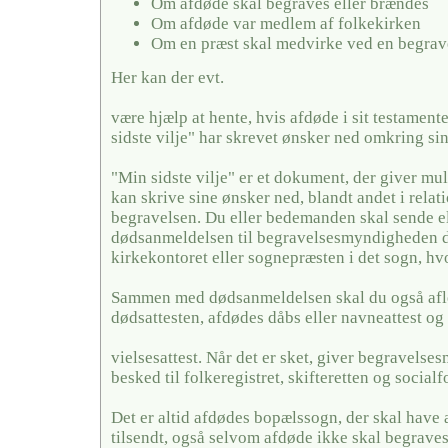
Om afdøde skal begraves eller brændes
Om afdøde var medlem af folkekirken
Om en præst skal medvirke ved en begrav
Her kan der evt.
være hjælp at hente, hvis afdøde i sit testamente
sidste vilje" har skrevet ønsker ned omkring si
"Min sidste vilje" er et dokument, der giver mul
kan skrive sine ønsker ned, blandt andet i relati
begravelsen. Du eller bedemanden skal sende el
dødsanmeldelsen til begravelsesmyndigheden de
kirkekontoret eller sognepræsten i det sogn, hv
Sammen med dødsanmeldelsen skal du også afl
dødsattesten, afdødes dåbs eller navneattest og 
vielsesattest. Når det er sket, giver begravels
besked til folkeregistret, skifteretten og social
Det er altid afdødes bopælssogn, der skal have
tilsendt, også selvom afdøde ikke skal begraves