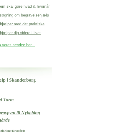
em skal gøre hvad & hvornår
søgning om begravelsehjælp
 hjælper med det praktiske
hjælper dig videre i livet
vores service her...
ælp i Skanderborg
nd Tarm
ravpynt til Nykøbing
gårde
 til Ringe kirkegårde