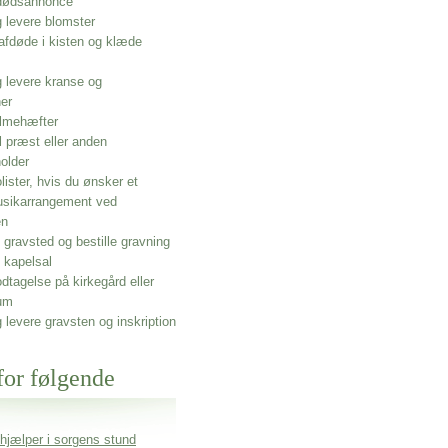
 dødsannonce
g levere blomster
afdøde i kisten og klæde
g levere kranse og
ner
lmehæfter
l præst eller anden
older
olister, hvis du ønsker et
usikarrangement ved
en
gravsted og bestille gravning
 kapelsal
dtagelse på kirkegård eller
um
g levere gravsten og inskription
for følgende
 hjælper i sorgens stund