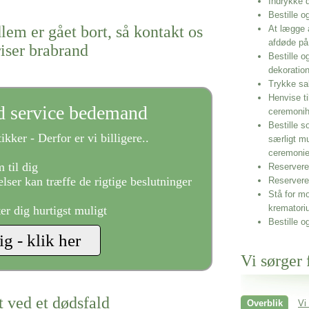
Indrykke
Bestille o
lem er gået bort, så kontakt os
At lægge 
afdøde på
riser brabrand
Bestille o
dekoratio
Trykke sa
Henvise ti
ld service bedemand
ceremonih
Bestille s
ikker - Derfor er vi billigere..
særligt m
ceremoni
 til dig
Reservere 
lser kan træffe de rigtige beslutninger
Reservere
Stå for mo
krematori
ter dig hurtigst muligt
Bestille o
Vi sørger 
t ved et dødsfald
Overblik
Vi