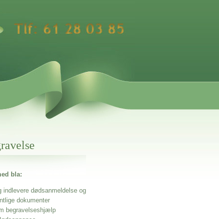
gravelse
ed bla:
g indlevere dødsanmeldelse og
entlige dokumenter
m begravelseshjælp