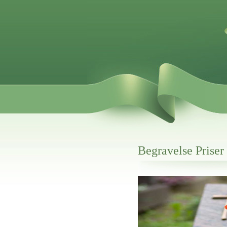
Begravelse Priser
Her hos os får du altid en god afslutning
Begravelse Priser Brabrand
vi hjælper i alle faser af begravelsel