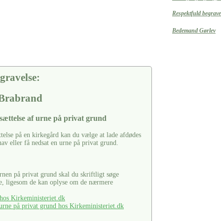
Respektfuld begravel
Bedemand Gørlev
gravelse:
 Brabrand
sættelse af urne på privat grund
ttelse på en kirkegård kan du vælge at lade afdødes
hav eller få nedsat en urne på privat grund.
urnen på privat grund skal du skriftligt søge
se, ligesom de kan oplyse om de nærmere
os Kirkeministeriet.dk
rne på privat grund hos Kirkeministeriet.dk