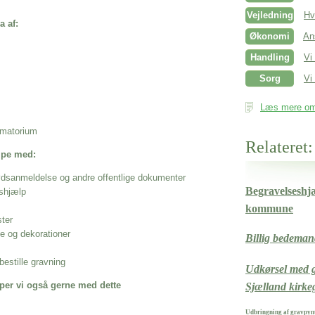
Vejledning
Hv
a af:
Økonomi
An
Handling
Vi
Sorg
Vi 
Læs mere om 
rematorium
Relateret:
ælpe med:
ødsanmeldelse og andre offentlige dokumenter
Begravelseshj
shjælp
kommune
ster
se og dekorationer
Billig bedema
estille gravning
Udkørsel med g
per vi også gerne med dette
Sjælland kirke
Udbringning af gravpynt