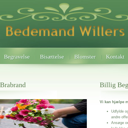
Begravelse
Bisættelse
Blomster
Kontakt
 Brabrand
Billig Be
Vi kan hjælpe m
 når det gælder
Udfylde o
andre off
Ansøge o