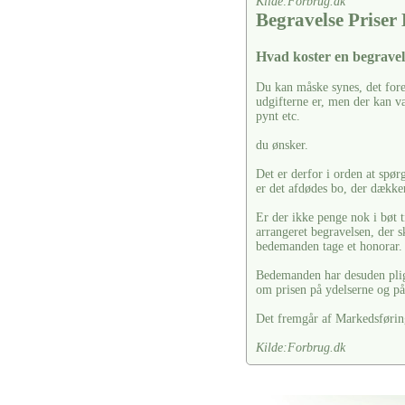
Kilde:Forbrug.dk
Begravelse Priser
Hvad koster en begravel
Du kan måske synes, det fore
udgifterne er, men der kan vær
pynt etc.
du ønsker.
Det er derfor i orden at spør
er det afdødes bo, der dækker
Er der ikke penge nok i bøt t
arrangeret begravelsen, der s
bedemanden tage et honorar.
Bedemanden har desuden pligt 
om prisen på ydelserne og på 
Det fremgår af Markedsførin
Kilde:Forbrug.dk