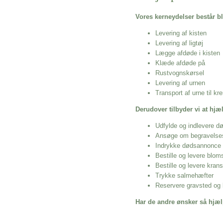
Vores kerneydelser består bl
Levering af kisten
Levering af ligtøj
Lægge afdøde i kisten
Klæde afdøde på
Rustvognskørsel
Levering af urnen
Transport af urne til k
Derudover tilbyder vi at hj
Udfylde og indlevere d
Ansøge om begravelse
Indrykke dødsannonce
Bestille og levere blom
Bestille og levere kran
Trykke salmehæfter
Reservere gravsted og b
Har de andre ønsker så hjæl