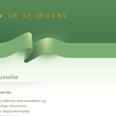
gravelse
ed bla:
g indlevere dødsanmeldelse og
entlige dokumenter
m begravelseshjælp