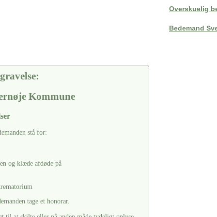
Overskuelig b
Bedemand Sve
gravelse:
ppernøje Kommune
ser
edemanden stå for:
ten og klæde afdøde på
 krematorium
edemanden tage et honorar.
til at skilte eller på anden måde tydeligt oplyse