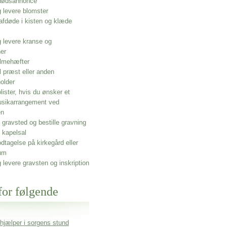
 dødsannonce
g levere blomster
afdøde i kisten og klæde
g levere kranse og
ner
lmehæfter
l præst eller anden
older
olister, hvis du ønsker et
usikarrangement ved
en
gravsted og bestille gravning
 kapelsal
dtagelse på kirkegård eller
um
g levere gravsten og inskription
for følgende
 hjælper i sorgens stund