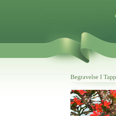
Begravelse I Ta
Her hos os får du altid en god afslutning
Begravelse I Tappernøje Kom
vi hjælper i alle faser af begravelsel