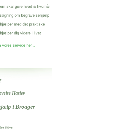
em skal gøre hvad & hvornår
søgning om begravelsehjælp
 hjælper med det praktiske
hjælper dig videre i livet
vores service her...
f
velse Haslev
hjælp i Broager
lse Skive