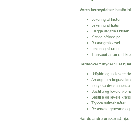
Vores kerneydelser består bl
Levering af kisten
Levering af ligtøj
Lægge afdøde i kisten
Klæde afdøde på
Rustvognskørsel
Levering af urnen
Transport af urne til k
Derudover tilbyder vi at hj
Udfylde og indlevere d
Ansøge om begravelse
Indrykke dødsannonce
Bestille og levere blom
Bestille og levere kran
Trykke salmehæfter
Reservere gravsted og b
Har de andre ønsker så hjæl