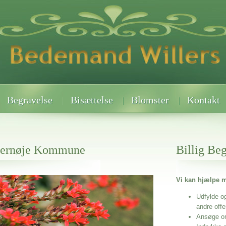
Begravelse
Bisættelse
Blomster
Kontakt
ppernøje Kommune
Billig Be
Vi kan hjælpe m
 når det gælder
mune
Udfylde o
andre off
Ansøge o