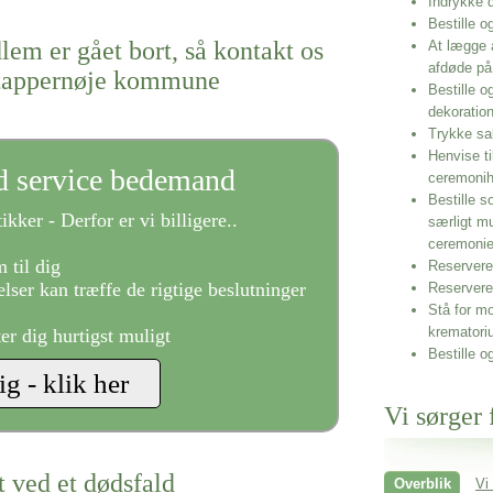
Indrykke
Bestille o
lem er gået bort, så kontakt os
At lægge 
afdøde på
i tappernøje kommune
Bestille o
dekoratio
Trykke sa
Henvise ti
ld service bedemand
ceremonih
Bestille s
ikker - Derfor er vi billigere..
særligt m
ceremoni
 til dig
Reservere 
lser kan træffe de rigtige beslutninger
Reservere
Stå for mo
krematori
ter dig hurtigst muligt
Bestille o
Vi sørger 
t ved et dødsfald
Overblik
Vi