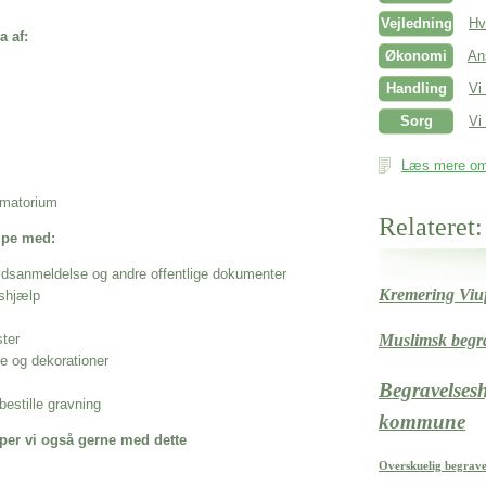
Vejledning
Hv
a af:
Økonomi
An
Handling
Vi
Sorg
Vi 
Læs mere om 
rematorium
Relateret:
ælpe med:
ødsanmeldelse og andre offentlige dokumenter
Kremering Viu
shjælp
Muslimsk begra
ster
se og dekorationer
Begravelses
estille gravning
kommune
per vi også gerne med dette
Overskuelig begrave