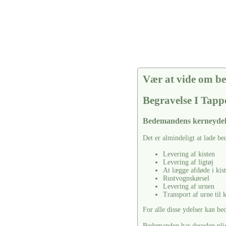
Vær at vide om be
Begravelse I Ta
Bedemandens kerneydel
Det er almindeligt at lade b
Levering af kisten
Levering af ligtøj
At lægge afdøde i kis
Rustvognskørsel
Levering af urnen
Transport af urne til
For alle disse ydelser kan b
Bedemanden har desuden pligt 