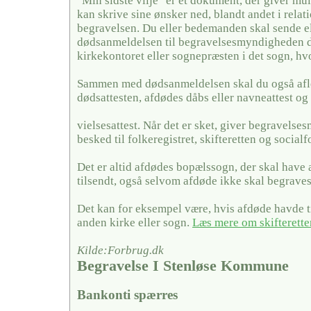
"Min sidste vilje" er et dokument, der giver mul
kan skrive sine ønsker ned, blandt andet i relati
begravelsen. Du eller bedemanden skal sende el
dødsanmeldelsen til begravelsesmyndigheden de
kirkekontoret eller sognepræsten i det sogn, hv
Sammen med dødsanmeldelsen skal du også afl
dødsattesten, afdødes dåbs eller navneattest og 
vielsesattest. Når det er sket, giver begravels
besked til folkeregistret, skifteretten og social
Det er altid afdødes bopælssogn, der skal have
tilsendt, også selvom afdøde ikke skal begraves
Det kan for eksempel være, hvis afdøde havde ti
anden kirke eller sogn.
Læs mere om skifterette
Kilde:Forbrug.dk
Begravelse I Stenløse Kommune
Bankonti spærres