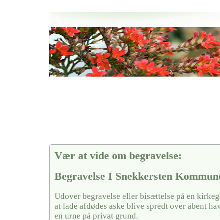
Her hos os får du altid en god afslutning når det gælder
Begravelse I Snekkersten Kommune
vi hjælper i alle faser af begravelsel
Vær at vide om begravelse:
Begravelse I Snekkersten Kommun
Udover begravelse eller bisættelse på en kirke
at lade afdødes aske blive spredt over åbent hav
en urne på privat grund.